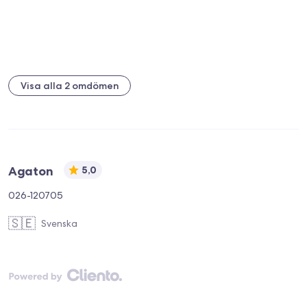
Visa alla 2 omdömen
Agaton
5,0
026-120705
🇸🇪
Svenska