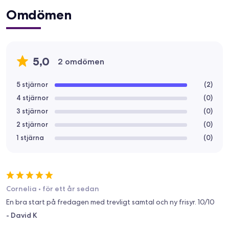
Omdömen
5,0
2 omdömen
5 stjärnor
(
2
)
4 stjärnor
(
0
)
3 stjärnor
(
0
)
2 stjärnor
(
0
)
1 stjärna
(
0
)
Cornelia
•
för ett år sedan
En bra start på fredagen med trevligt samtal och ny frisyr. 10/10
-
David K