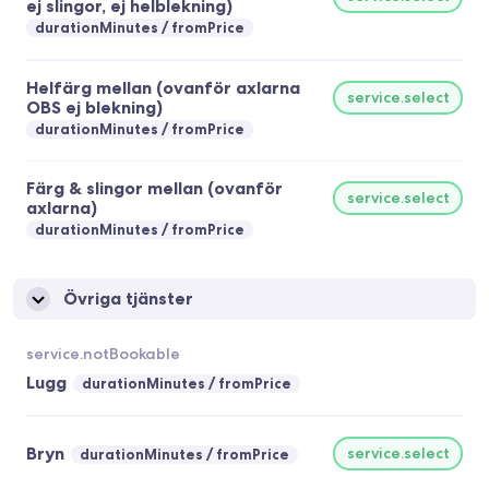
ej slingor, ej helblekning)
durationMinutes
fromPrice
Helfärg mellan (ovanför axlarna
service.select
OBS ej blekning)
durationMinutes
fromPrice
Färg & slingor mellan (ovanför
service.select
axlarna)
durationMinutes
fromPrice
Övriga tjänster
service.notBookable
Lugg
durationMinutes
fromPrice
Bryn
service.select
durationMinutes
fromPrice