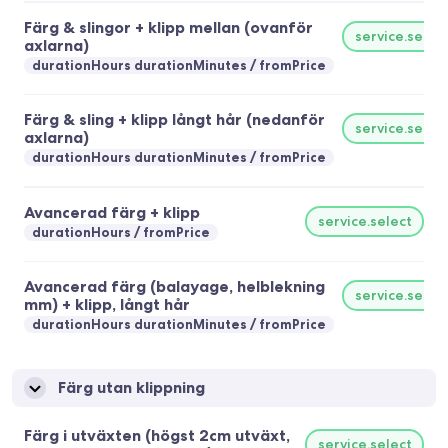
Färg & slingor + klipp mellan (ovanför
service.selec
axlarna)
durationHours durationMinutes
fromPrice
Färg & sling + klipp långt hår (nedanför
service.selec
axlarna)
durationHours durationMinutes
fromPrice
Avancerad färg + klipp
service.select
durationHours
fromPrice
Avancerad färg (balayage, helblekning
service.selec
mm) + klipp, långt hår
durationHours durationMinutes
fromPrice
Färg utan klippning
Färg i utväxten (högst 2cm utväxt,
service.select