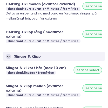
Helfärg + kl mellan (ovanför axlarna)
service.selec
durationHours durationMinutes
fromPrice
Detta är en behandling med bara en färg (inga slingor) på,
mellanlångt hår, ovanför axlarna
Helfärg + klipp lång ( nedanför
service.selec
axlarna)
durationHours durationMinutes
fromPrice
Slingor & Klipp
Slingor & kl kort hår (max 10 cm)
service.select
durationMinutes
fromPrice
Slingor & klipp mellan (ovanför
service.selec
axlarna)
durationHours durationMinutes
fromPrice