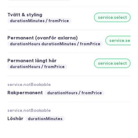
Tvätt & styling
service.select
durationMinutes
fromPrice
Permanent (ovanför axlarna)
service.selec
durationHours durationMinutes
fromPrice
Permanent långt hår
service.select
durationHours
fromPrice
service.notBookable
Rakpermanent
durationHours
fromPrice
service.notBookable
Löshår
durationMinutes