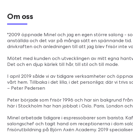
Om oss
"2009 öppnade Minel och jag en egen större salong - som
anställda och det var på många sätt en spännande tid. 
drivkraften och anledningen till att jag blev frisör inte v
Mötet med kunden och utvecklingen av mitt egna hantverk h
Det och en djup kärlek till hår, till stil och till mode.
I april 2019 sålde vi av tidigare verksamheter och öppna
vårt hem. Tillbaka i det lilla, i det personliga; där vi trivs 
– Peter Pedersen
Peter började som frisör 1996 och har sin bakgrund frå
här i Stockholm har han jobbat i Oslo, Paris, London och
Minel arbetade tidigare i espressobarer som barista. Ka
salongschef och tagit hand om receptionerna i dom salong
frisörutbildning på Björn Axén Academy. 2019 specialise