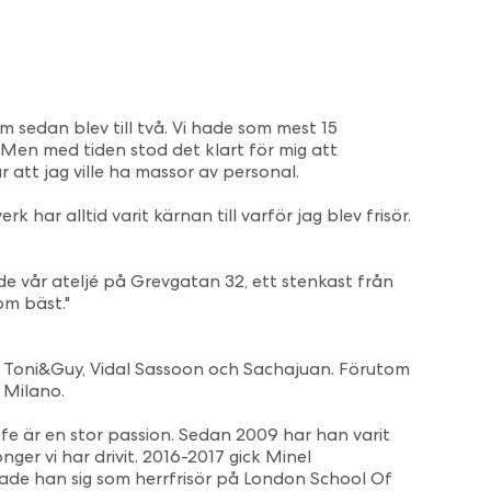
 sedan blev till två. Vi hade som mest 15
Men med tiden stod det klart för mig att
ar att jag ville ha massor av personal.
ar alltid varit kärnan till varför jag blev frisör.
de vår ateljé på Grevgatan 32, ett stenkast från
som bäst."
n Toni&Guy, Vidal Sassoon och Sachajuan. Förutom
 Milano.
ffe är en stor passion. Sedan 2009 har han varit
er vi har drivit. 2016-2017 gick Minel
rade han sig som herrfrisör på London School Of