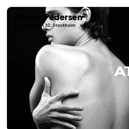
Atelier Pedersen²
Grevgatan 32, Stockholm