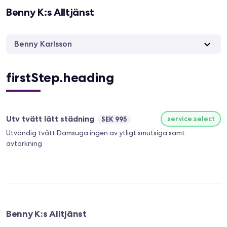
Benny K:s Alltjänst
Benny Karlsson
firstStep.heading
Utv tvätt lätt städning
service.select
SEK 995
Utvändig tvätt Damsuga ingen av ytligt smutsiga samt
avtorkning
Benny K:s Alltjänst