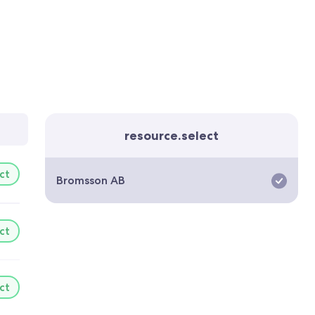
resource.select
ct
Bromsson AB
ct
ct