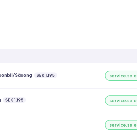
rsonbil/Säsong
SEK 1,195
service.sele
g
SEK 1,195
service.sele
service.sele