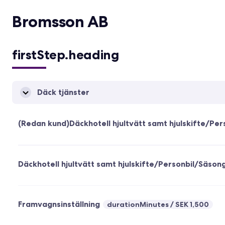
Bromsson AB
firstStep.heading
Däck tjänster
(Redan kund)Däckhotell hjultvätt samt hjulskifte/Pe
Däckhotell hjultvätt samt hjulskifte/Personbil/Säson
Framvagnsinställning
durationMinutes
SEK 1,500