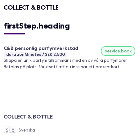
COLLECT & BOTTLE
firstStep.heading
C&B personlig parfymverkstad
service.book
durationMinutes
SEK 2,500
Skapa en unik parfym tillsammans med en av våra parfymörer.
Betalas på plats, förutsatt att du inte har ett presentkort.
COLLECT & BOTTLE
🇸🇪
Svenska