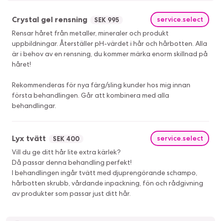
Crystal gel rensning
service.select
SEK 995
Rensar håret från metaller, mineraler och produkt
uppbildningar. Återställer pH-värdet i hår och hårbotten. Alla
är i behov av en rensning, du kommer märka enorm skillnad på
håret!
Rekommenderas för nya färg/sling kunder hos mig innan
första behandlingen. Går att kombinera med alla
behandlingar.
Lyx tvätt
service.select
SEK 400
Vill du ge ditt hår lite extra kärlek?
Då passar denna behandling perfekt!
I behandlingen ingår tvätt med djuprengörande schampo,
hårbotten skrubb, vårdande inpackning, fön och rådgivning
av produkter som passar just ditt hår.