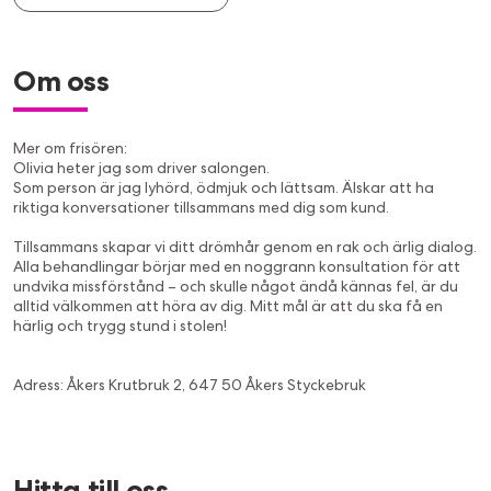
Om oss
Mer om frisören:
Olivia heter jag som driver salongen.
Som person är jag lyhörd, ödmjuk och lättsam. Älskar att ha
riktiga konversationer tillsammans med dig som kund.
Tillsammans skapar vi ditt drömhår genom en rak och ärlig dialog.
Alla behandlingar börjar med en noggrann konsultation för att
undvika missförstånd – och skulle något ändå kännas fel, är du
alltid välkommen att höra av dig. Mitt mål är att du ska få en
härlig och trygg stund i stolen!
Adress: Åkers Krutbruk 2, 647 50 Åkers Styckebruk
Hitta till oss