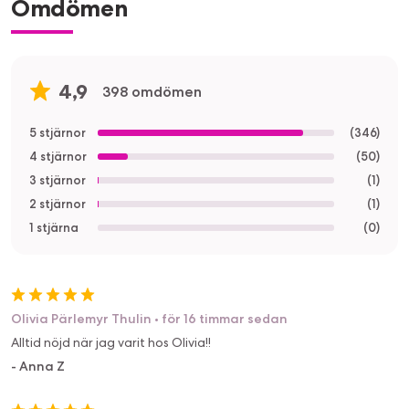
Omdömen
4,9
398 omdömen
5 stjärnor
(
346
)
4 stjärnor
(
50
)
3 stjärnor
(
1
)
2 stjärnor
(
1
)
1 stjärna
(
0
)
Olivia Pärlemyr Thulin
•
för 16 timmar sedan
Alltid nöjd när jag varit hos Olivia!!
-
Anna Z