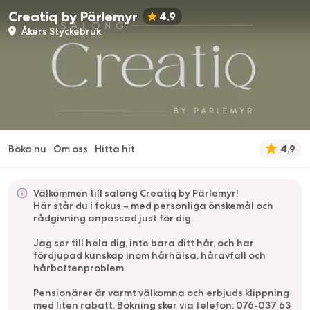
Creatiq by Pärlemyr
4,9
Åkers Styckebruk
Boka nu
Om oss
Hitta hit
4,9
Välkommen till salong Creatiq by Pärlemyr!
Här står du i fokus – med personliga önskemål och
rådgivning anpassad just för dig.
Jag ser till hela dig, inte bara ditt hår, och har
fördjupad kunskap inom hårhälsa, håravfall och
hårbottenproblem.
Pensionärer är varmt välkomna och erbjuds klippning
med liten rabatt. Bokning sker via telefon: 076-037 63