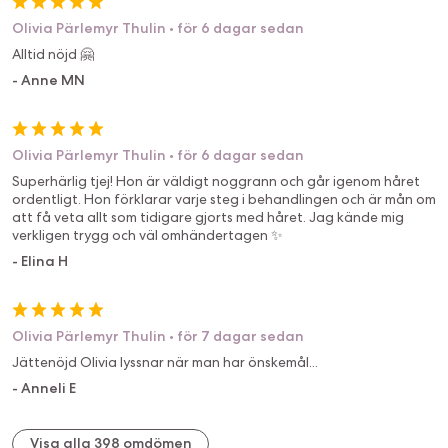
Olivia Pärlemyr Thulin
•
för 6 dagar sedan
Alltid nöjd 🤗
-
Anne MN
Olivia Pärlemyr Thulin
•
för 6 dagar sedan
Superhärlig tjej! Hon är väldigt noggrann och går igenom håret
ordentligt. Hon förklarar varje steg i behandlingen och är mån om
att få veta allt som tidigare gjorts med håret. Jag kände mig
verkligen trygg och väl omhändertagen ✨️
-
Elina H
Olivia Pärlemyr Thulin
•
för 7 dagar sedan
Jättenöjd Olivia lyssnar när man har önskemål...
-
Anneli E
Visa alla 398 omdömen