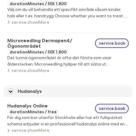
durationMinutes
SEK 1,800
Välj om du vill behandla ett specifikt område såsom kinder,
hals eller t.ex. handrygg Choose whether you want to treat a
specific area such as the cheeks, neck, or for example, the
service.showMore
back of the hands.
Microneedling Dermapen4/
service.book
Ögonområdet
durationMinutes
SEK 1,800
Det tunna ögonområdet är ofta det första som visar
ålderstecken. Microneedling hjälper till att släta ut
kråksparkar och fina linjer genom att förbättra hudens
service.showMore
elasticitet och fyllighet över tid. Genom att stimulera
cellförnyelse kan man även minska mörka ringar samt
förbättra hudens struktur och spänst. The delicate eye area
Hudanalys
is often the first to show signs of aging. Microneedling helps
smooth out crow’s feet and fine lines by improving the skin’s
Hudanalys Online
service.book
elasticity and plumpness over time. By stimulating cell renewal,
durationMinutes
free
it can also reduce dark circles and enhance the skin’s texture
För dig som bor utanför Stockholm eller har ett fullspäckat
and firmness.
schema erbjuder vi en professionell hudanalys online med en
av våra erfarna hudterapeuter. Tjänsten passar dig som
service.showMore