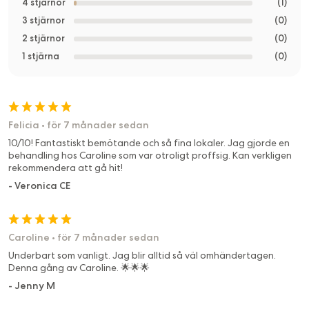
4 stjärnor
(
1
)
and skin that has lost firmness. Suitable for: Skin with reduced
3 stjärnor
(
0
)
firmness and cellulite.
2 stjärnor
(
0
)
1 stjärna
(
0
)
Felicia
•
för 7 månader sedan
10/10! Fantastiskt bemötande och så fina lokaler. Jag gjorde en
behandling hos Caroline som var otroligt proffsig. Kan verkligen
rekommendera att gå hit!
-
Veronica CE
Caroline
•
för 7 månader sedan
Underbart som vanligt. Jag blir alltid så väl omhändertagen.
Denna gång av Caroline. 🌟🌟🌟
-
Jenny M