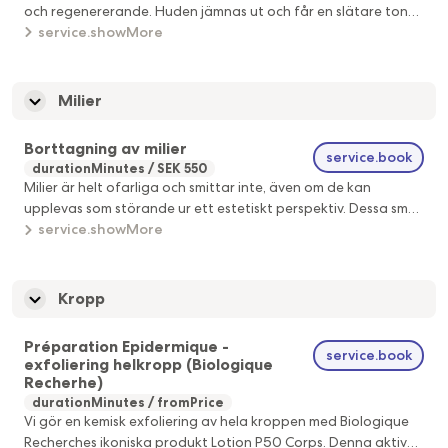
och regenererande. Huden jämnas ut och får en slätare ton
med ökad lyster. Passar för: De flesta hudtyper A milder
service.showMore
chemical peel that also works to exfoliate and regenerate
the skin. It evens out the complexion, leaving the skin
smoother and more radiant. Suitable for: Most skin types.
Milier
Borttagning av milier
service.book
durationMinutes
SEK 550
Milier är helt ofarliga och smittar inte, även om de kan
upplevas som störande ur ett estetiskt perspektiv. Dessa små,
vita eller gulaktiga knottror uppstår när döda hudceller
service.showMore
fångas under huden istället för att stötas bort naturligt. De
är små cystor fyllda med keratin – ett protein som finns i hud,
hår och naglar – vilket gör att de kan kännas fasta och ibland
Kropp
förväxlas med pormaskar eller finnar. Eftersom de saknar en
öppning i huden bör man undvika att försöka klämma dem
Préparation Epidermique -
service.book
själv, då det kan leda till irritation, inflammation eller
exfoliering helkropp (Biologique
ärrbildning. ~ Milia are completely harmless and non-
Recherhe)
contagious, although they can be bothersome from an
durationMinutes
fromPrice
aesthetic perspective. These small, white or yellowish bumps
Vi gör en kemisk exfoliering av hela kroppen med Biologique
appear when dead skin cells become trapped beneath the
Recherches ikoniska produkt Lotion P50 Corps. Denna aktiva