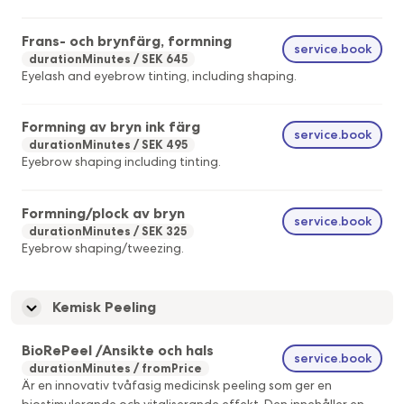
Frans- och brynfärg, formning
service.book
durationMinutes
SEK 645
Eyelash and eyebrow tinting, including shaping.
Formning av bryn ink färg
service.book
durationMinutes
SEK 495
Eyebrow shaping including tinting.
Formning/plock av bryn
service.book
durationMinutes
SEK 325
Eyebrow shaping/tweezing.
Kemisk Peeling
BioRePeel /Ansikte och hals
service.book
durationMinutes
fromPrice
Är en innovativ tvåfasig medicinsk peeling som ger en
biostimulerande och vitaliserande effekt. Den innehåller en