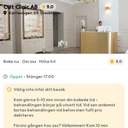
Cult Clinic AB
5,0
Karlavägen 69, Stockholm
Boka nu
Om oss
Hitta hit
5,0
Öppet
- Stänger 17:00
Viktig info inför ditt besök
Kom gärna 5–10 min innan din bokade tid –
behandlingen börjar på utsatt tid. Vid sen ankomst
kortas behandlingen vid behov men fullt pris
debiteras.
Första gången hos oss? Välkommen! Kom 10 min