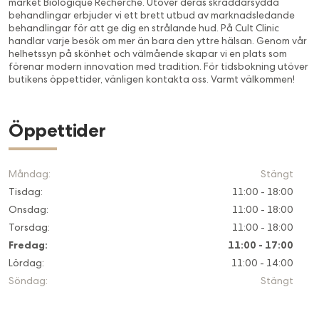
märket Biologique Recherche. Utöver deras skräddarsydda
behandlingar erbjuder vi ett brett utbud av marknadsledande
behandlingar för att ge dig en strålande hud. På Cult Clinic
handlar varje besök om mer än bara den yttre hälsan. Genom vår
helhetssyn på skönhet och välmående skapar vi en plats som
förenar modern innovation med tradition. För tidsbokning utöver
butikens öppettider, vänligen kontakta oss. Varmt välkommen!
Öppettider
Måndag
:
Stängt
Tisdag
:
11:00 - 18:00
Onsdag
:
11:00 - 18:00
Torsdag
:
11:00 - 18:00
Fredag
:
11:00 - 17:00
Lördag
:
11:00 - 14:00
Söndag
:
Stängt