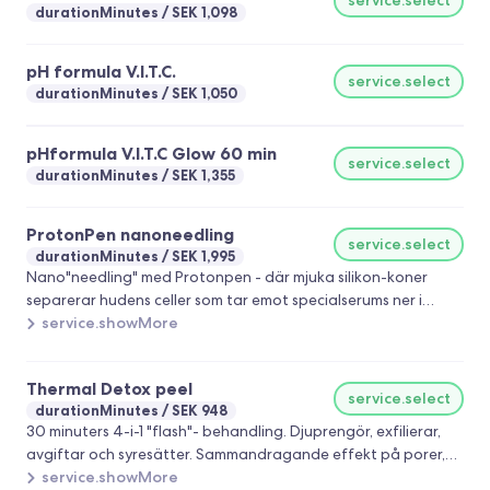
durationMinutes
SEK 1,098
pH formula V.I.T.C.
service.select
durationMinutes
SEK 1,050
pHformula V.I.T.C Glow 60 min
service.select
durationMinutes
SEK 1,355
ProtonPen nanoneedling
service.select
durationMinutes
SEK 1,995
Nano"needling" med Protonpen - där mjuka silikon-koner
separerar hudens celler som tar emot specialserums ner i
djupare hudlager med en strålande och anti-aging effekt.
service.showMore
Inklusive passande syra och ansiktsmask. Passar alla hudtyper.
Thermal Detox peel
service.select
durationMinutes
SEK 948
30 minuters 4-i-1 "flash"- behandling. Djuprengör, exfilierar,
avgiftar och syresätter. Sammandragande effekt på porer,
minskar fina linjer och rynkor, ökar hudens lyster och fuktnivån.
service.showMore