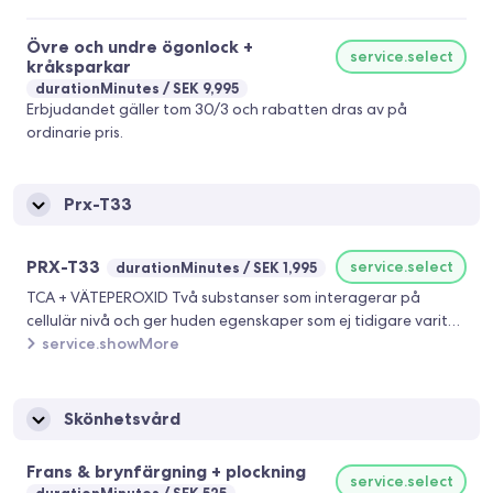
Övre och undre ögonlock +
service.select
kråksparkar
durationMinutes
SEK 9,995
Erbjudandet gäller tom 30/3 och rabatten dras av på
ordinarie pris.
Prx-T33
PRX-T33
service.select
durationMinutes
SEK 1,995
TCA + VÄTEPEROXID Två substanser som interagerar på
cellulär nivå och ger huden egenskaper som ej tidigare varit
möjliga. Ger ingen ljuskänslighet eller några oönskade
service.showMore
sidoeffekter. PRXT-33 erbjuder en intensiv biorevitaliserande
behandling utan traditionell flagning och social begränsning.
Ger ökad fasthet och mycket lyster. Nålfri applicering utan
Skönhetsvård
”frosting” För alla hudtyper och årstider (ingen ljuskänslighet).
TCA stimulerar dermis & keratinocyternas tillväxtfaktorer.
Frans & brynfärgning + plockning
service.select
Väteperoxid motverkar syrafrätande effekt och tillåter