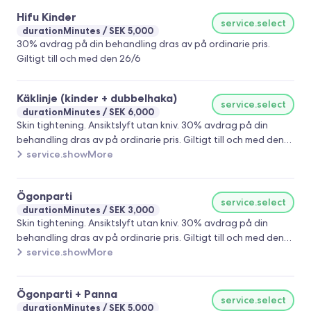
Rekommenderas till dig som är från ca 30 år och uppåt eller
Hifu Kinder
har gjort den kraftigare Hifun och som vill underhålla. Denna
service.select
durationMinutes
SEK 5,000
behandling är vi ensamma om. Kan göras flera ggr per år.
30% avdrag på din behandling dras av på ordinarie pris.
30% avdrag på din behandling dras av på ordinarie pris.
Giltigt till och med den 26/6
Giltigt till och med den 26/6
Käklinje (kinder + dubbelhaka)
service.select
durationMinutes
SEK 6,000
Skin tightening. Ansiktslyft utan kniv. 30% avdrag på din
behandling dras av på ordinarie pris. Giltigt till och med den
26/6
service.showMore
Ögonparti
service.select
durationMinutes
SEK 3,000
Skin tightening. Ansiktslyft utan kniv. 30% avdrag på din
behandling dras av på ordinarie pris. Giltigt till och med den
26/6
service.showMore
Ögonparti + Panna
service.select
durationMinutes
SEK 5,000