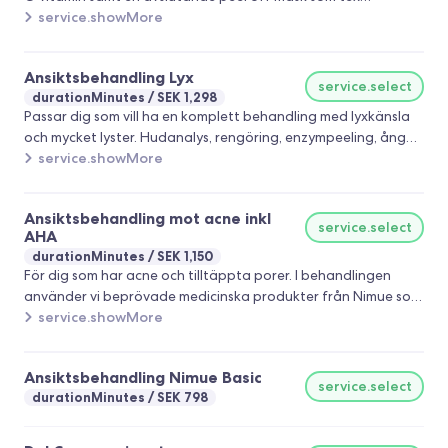
Hydrojelly mask eller algunate mask ifrån nimue. Passar de
service.showMore
allra flesta hudtyper eftersom vi skräddarsyr efter din
aönskemål och behov.
Ansiktsbehandling Lyx
service.select
durationMinutes
SEK 1,298
Passar dig som vill ha en komplett behandling med lyxkänsla
och mycket lyster. Hudanalys, rengöring, enzympeeling, ånga,
por-rengöring, glow-up fruktsyror, massage, lyxig algmask,
service.showMore
brynplockning, serum, creme och UV skydd. Produkt
rekommendation ingår.
Ansiktsbehandling mot acne inkl
service.select
AHA
durationMinutes
SEK 1,150
För dig som har acne och tilltäppta porer. I behandlingen
använder vi beprövade medicinska produkter från Nimue som
har mycket bra effekt på acne, överskott av talg, grå och
service.showMore
glåmig hy och tilltäppta porer. Passar tex dig som ska ta
studenten eller skolavslutning och som vill känna dig extra fin
Ansiktsbehandling Nimue Basic
och fräsch. Ingår: Hudanalys, rengöring, massage under ånga
service.select
durationMinutes
SEK 798
med enzym peeling, portömning, AHA, special mask, tds serum,
creme, spf för optimalt resultat. Erbjudandet är giltigt till och
med 11:e juni 2023.