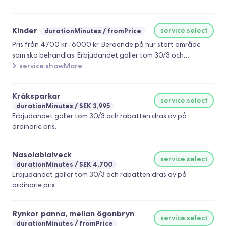
ordinarie pris.
Kinder
service.select
durationMinutes
fromPrice
Pris från 4700 kr- 6000 kr. Beroende på hur stort område
som ska behandlas. Erbjudandet gäller tom 30/3 och
rabatten dras av på ordinarie pris.
service.showMore
Kråksparkar
service.select
durationMinutes
SEK 3,995
Erbjudandet gäller tom 30/3 och rabatten dras av på
ordinarie pris.
Nasolabialveck
service.select
durationMinutes
SEK 4,700
Erbjudandet gäller tom 30/3 och rabatten dras av på
ordinarie pris.
Rynkor panna, mellan ögonbryn
service.select
durationMinutes
fromPrice