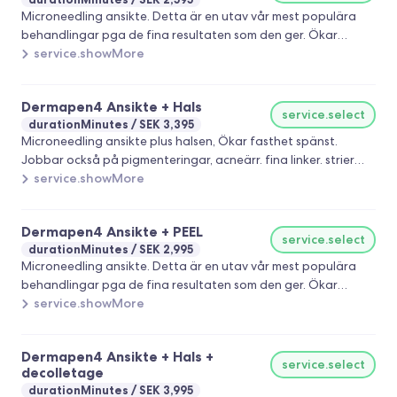
Microneedling ansikte. Detta är en utav vår mest populära
behandlingar pga de fina resultaten som den ger. Ökar
fasthet spänst. Jobbar också på pigmenteringar, acneärr.
service.showMore
fina linker. strier och capillärer. För bäst resultat
rekommenderar vi en kur på 3-6 behandlingar beroende på
Dermapen4 Ansikte + Hals
vilket resultat som du vill uppnå. Erbjudandet gäller till 30/7
service.select
durationMinutes
SEK 3,395
2026 och rabatten dras av från ordinarie pris.
Microneedling ansikte plus halsen, Ökar fasthet spänst.
Jobbar också på pigmenteringar, acneärr. fina linker. strier
och capillärer. För bäst resultat rekommenderar vi en kur på 3-
service.showMore
6 behandlingar beroende på vilket resultat som du vill uppnå.
Erbjudandet gäller till 30/7 2026 och rabatten dras av från
Dermapen4 Ansikte + PEEL
ordinarie pris.
service.select
durationMinutes
SEK 2,995
Microneedling ansikte. Detta är en utav vår mest populära
behandlingar pga de fina resultaten som den ger. Ökar
fasthet spänst. Jobbar också på pigmenteringar, acneärr.
service.showMore
fina linker. strier och capillärer. För bäst resultat
rekommenderar vi en kur på 3-6 behandlingar beroende på
Dermapen4 Ansikte + Hals +
vilket resultat som du vill uppnå. Erbjudandet gäller till 30/7
service.select
decolletage
2026 och rabatten dras av från ordinarie pris.
durationMinutes
SEK 3,995