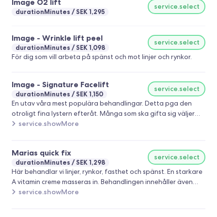
Image O2 lift
service.select
durationMinutes
SEK 1,295
Image - Wrinkle lift peel
service.select
durationMinutes
SEK 1,098
För dig som vill arbeta på spänst och mot linjer och rynkor.
Image - Signature Facelift
service.select
durationMinutes
SEK 1,150
En utav våra mest populära behandlingar. Detta pga den
otroligt fina lystern efteråt. Många som ska gifta sig väljer
denna behandling.
service.showMore
Marias quick fix
service.select
durationMinutes
SEK 1,298
Här behandlar vi linjer, rynkor, fasthet och spänst. En starkare
A vitamin creme masseras in. Behandlingen innehåller även
aha syror. Resultatet är en renare och klarare hud omedelbart
service.showMore
samt mycket lyster.