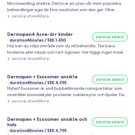
Microneedling ansikte. Detta är en utav vår mest populära
behandlingar pga de fina resultaten som den ger. Ökar
fasthet spänst. Jobbar också på pigmenteringar, acneärr.
service.showMore
fina linker. strier och capillärer. För bäst resultat
rekommenderar vi en kur på 3-6 behandlingar beroende på
Dermapen4 Acne-ärr kinder
vilket resultat som du vill uppnå. Erbjudandet gäller till 30/7 i
service.select
durationMinutes
SEK 1,450
2026 och rabatten dras av från ordinarie pris.
Här kan du välja område som du vill behandla. Tex bara
kinderna eller näsan och runt ögonen. Här läggs ingen mask
på slutet.
service.showMore
Dermapen + Exosomer ansikte
service.select
durationMinutes
SEK 4,395
Nyhet! Exosomer är små bubbelliknande nanopartiklar, som
innehåller biomolekyler, proteiner, nukleinsyror och lipider. De
fungerar som bärare av signalämnen i cellerna och talar om
service.showMore
för huden att reparera och regenerera sig själv. De fungerar
helt enkelt som en slags kommunikationsväg mellan cellerna i
Dermapen + Esosomer ansikte och
kroppen. Inom läkarvården har man faktiskt använt exosomer
service.select
hals
länge för sårläkning och för att hämma inflammationer.
durationMinutes
SEK 4,795
Egenskaper: . Stimulerar kollagen och elastin i huden . Ökar