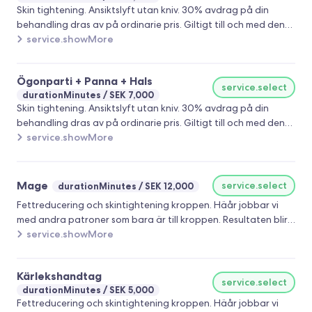
Skin tightening. Ansiktslyft utan kniv. 30% avdrag på din
behandling dras av på ordinarie pris. Giltigt till och med den
26/6
service.showMore
Ögonparti + Panna + Hals
service.select
durationMinutes
SEK 7,000
Skin tightening. Ansiktslyft utan kniv. 30% avdrag på din
behandling dras av på ordinarie pris. Giltigt till och med den
26/6
service.showMore
Mage
service.select
durationMinutes
SEK 12,000
Fettreducering och skintightening kroppen. Häår jobbar vi
med andra patroner som bara är till kroppen. Resultaten blir
väldigt fint här. 30% avdrag på din behandling dras av på
service.showMore
ordinarie pris. Giltigt till och med den 26/6
Kärlekshandtag
service.select
durationMinutes
SEK 5,000
Fettreducering och skintightening kroppen. Häår jobbar vi