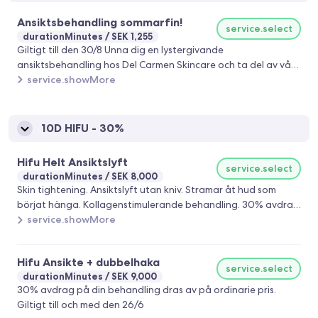
Ansiktsbehandling sommarfin!
service.select
durationMinutes
SEK 1,255
Giltigt till den 30/8 Unna dig en lystergivande
ansiktsbehandling hos Del Carmen Skincare och ta del av vårt
aktuella erbjudande ansiktsbehandling Stockholm.
service.showMore
Behandlingen innehåller frans och brynfärgning, AHA syra för
sommarhuden samt c-vitamin för stimulering av collagen.
Resultat: renare och klarare hud med lyster och
10D HIFU - 30%
spänst.Dessutom kombinerar behandlingen effektiv hudvård
med total avkoppling. Därför passar den alla
Hifu Helt Ansiktslyft
service.select
hudtyper.Behandlingen innehåller: Rengöring, enzympeeling,
durationMinutes
SEK 8,000
porrengöring, frans- och brynfärgning, AHA-syra plus C-
Skin tightening. Ansiktslyft utan kniv. Stramar åt hud som
vitamincomplex, kräm och SPF. Nu 1255 kr (värde 1755
börjat hänga. Kollagenstimulerande behandling. 30% avdrag
kr).Giltigt till och med den 30/8
på din behandling dras av på ordinarie pris. Giltigt till och
service.showMore
med den 26/6
Hifu Ansikte + dubbelhaka
service.select
durationMinutes
SEK 9,000
30% avdrag på din behandling dras av på ordinarie pris.
Giltigt till och med den 26/6