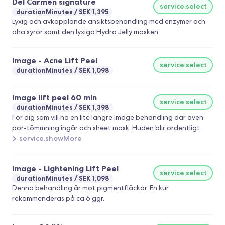
Del Carmen signature
service.select
durationMinutes
SEK 1,395
Lyxig och avkopplande ansiktsbehandling med enzymer och
aha syror samt den lyxiga Hydro Jelly masken.
Image - Acne Lift Peel
service.select
durationMinutes
SEK 1,098
Image lift peel 60 min
service.select
durationMinutes
SEK 1,398
För dig som vill ha en lite längre Image behandling där även
por-tömmning ingår och sheet mask. Huden blir ordentligt
djuprengjord med mycket lyster.
service.showMore
Image - Lightening Lift Peel
service.select
durationMinutes
SEK 1,098
Denna behandling är mot pigmentfläckar. En kur
rekommenderas på ca 6 ggr.