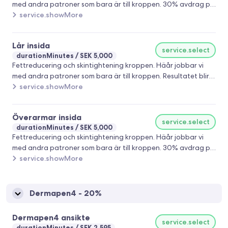
med andra patroner som bara är till kroppen. 30% avdrag på
din behandling dras av på ordinarie pris. Giltigt till och med
service.showMore
den 26/6
Lår insida
service.select
durationMinutes
SEK 5,000
Fettreducering och skintightening kroppen. Häår jobbar vi
med andra patroner som bara är till kroppen. Resultatet blir
väldigt fint här. 30% avdrag på din behandling dras av på
service.showMore
ordinarie pris. Giltigt till och med den 26/6
Överarmar insida
service.select
durationMinutes
SEK 5,000
Fettreducering och skintightening kroppen. Häår jobbar vi
med andra patroner som bara är till kroppen. 30% avdrag på
din behandling dras av på ordinarie pris. Giltigt till och med
service.showMore
den 26/6
Dermapen4 - 20%
Dermapen4 ansikte
service.select
durationMinutes
SEK 2,595