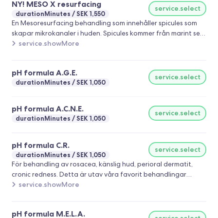
NY! MESO X resurfacing
service.select
durationMinutes
SEK 1,550
En Mesoresurfacing behandling som innehåller spicules som
skapar mikrokanaler i huden. Spicules kommer från marint sea.
Mikroskåpiskt små marina mikronålar som hjälper huden att
service.showMore
ta upp aktiva ingredienser mer effektivt. Behandlingen utförs
utan maskiner, och den är utvecklad för att ge en behaglig
pH formula A.G.E.
upplevelse med minimal återhämtning. Målet är att främja en
service.select
durationMinutes
SEK 1,050
jämnare hudstruktur, ökad lyster och en fräschare känsla i
huden.
pH formula A.C.N.E.
service.select
durationMinutes
SEK 1,050
pH formula C.R.
service.select
durationMinutes
SEK 1,050
För behandling av rosacea, känslig hud, perioral dermatit,
cronic redness. Detta är utav våra favorit behandlingar
eftersom det ger snabba resultat. Vi rekommenderar en ku på
service.showMore
ca 3-6 ggr beroende på hur omfattande rödheten är.
pH formula M.E.L.A.
service.select