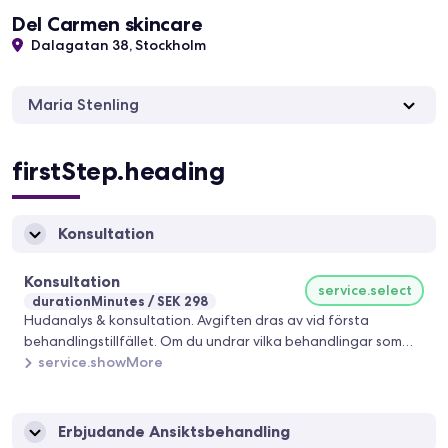
Del Carmen skincare
Dalagatan 38, Stockholm
Maria Stenling
firstStep.heading
Konsultation
Konsultation
service.select
durationMinutes
SEK 298
Hudanalys & konsultation. Avgiften dras av vid första
behandlingstillfället. Om du undrar vilka behandlingar som
passar dig går vi igenom detta tillsammans samt
service.showMore
rekommenderar produkter anpassade efter din hudtyp.
Erbjudande Ansiktsbehandling