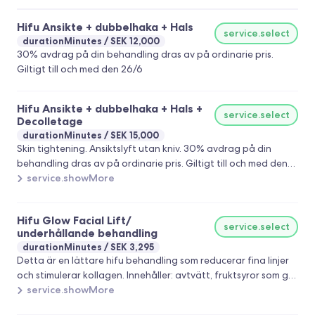
Hifu Ansikte + dubbelhaka + Hals
service.select
durationMinutes
SEK 12,000
30% avdrag på din behandling dras av på ordinarie pris.
Giltigt till och med den 26/6
Hifu Ansikte + dubbelhaka + Hals +
service.select
Decolletage
durationMinutes
SEK 15,000
Skin tightening. Ansiktslyft utan kniv. 30% avdrag på din
behandling dras av på ordinarie pris. Giltigt till och med den
26/6
service.showMore
Hifu Glow Facial Lift/
service.select
underhållande behandling
durationMinutes
SEK 3,295
Detta är en lättare hifu behandling som reducerar fina linjer
och stimulerar kollagen. Innehåller: avtvätt, fruktsyror som ger
mycket lyster, lättare hifu med det mindre munstycket på
service.showMore
kinder, pannan och under ögonen. Avslutas med LED mask.