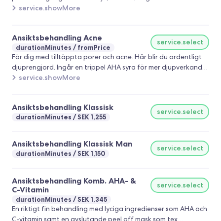
hyperpigmenterad hud, känslig hud och problem hud..
partikelmängd även efter lyofiliseringsprocessen. Hög
enzympelling, portämning, djuprengörande mask samt
service.showMore
Koncentration - Med hjälp av Nanopartikelspårningsanalysen
avslutar med kräm och SPF. Ett hudvårdschema ingår första
(NTA) säkerställer vi att varje injektionsflaska innehåller 10
gången.
Ansiktsbehandling Acne
miljarder äkta exosomer. För att maximera produktens
service.select
durationMinutes
fromPrice
effektivitet tillsätts ytterligare 28–35 % exosomer Kur:
För dig med tilltäppta porer och acne. Här blir du ordentligt
Hårväxt män och kvinor 5-8 ggr 20 % rabatt. Erbjudandet
djuprengjord. Ingår en trippel AHA syra för mer djupverkande
gäller till 30/5 2026 och rabatten dras av från ordinarie pris.
effekt och som reparerar hudbarriären. Ingår konsultation
service.showMore
och produkttips.
Ansiktsbehandling Klassisk
service.select
durationMinutes
SEK 1,255
Ansiktsbehandling Klassisk Man
service.select
durationMinutes
SEK 1,150
Ansiktsbehandling Komb. AHA- &
service.select
C-Vitamin
durationMinutes
SEK 1,345
En riktigt fin behandling med lyciga ingredienser som AHA och
C-vitamin samt en avslutande peel off mask som tex