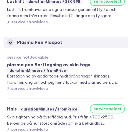
Lashlift
service.select
durationMinutes
SEK 998
Lashlift framhäver dina egna fransar genom att lyfta och
forma dem från roten. Resultatet? Längre och fylligare
fransar som ger en öppnare och mer alert look. Inkluderat i
service.showMore
din behandling är även en fransfärgning som efterliknar
effekten av mascara.
Plasma Pen Plaxpot
service.notBookable
plasma pen Borttagning av skin tags
durationMinutes
fromPrice
Borttagning av godartade hudförändringar, skintags,
fibromer, angiom och pigmentfläckar med plasma pen. En
bedövningssalva läggs på innan behandlingen. 1-3 st 1150 kr.
service.showMore
För fler kontakta oss då vi ka ge ett paketpris. 2-4 styck 1250
kr 5-10 styck 1800 kr
Hals
service.select
durationMinutes
fromPrice
Skin tightening på överflödig hud. Pris från 4700-9500.
Beroende på hur stort område som ska behandlas.
Erbjudandet gäller tom 30/3 och rabatten dras av på
service.showMore