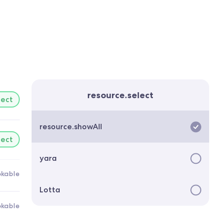
resource.select
lect
resource.showAll
lect
yara
okable
Lotta
okable