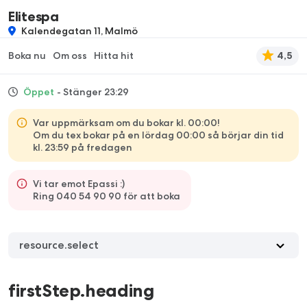
Elitespa
Kalendegatan 11, Malmö
Boka nu
Om oss
Hitta hit
4,5
Öppet
- Stänger 23:29
Var uppmärksam om du bokar kl. 00:00!
Om du tex bokar på en lördag 00:00 så börjar din tid
kl. 23:59 på fredagen
Vi tar emot Epassi :)
Ring 040 54 90 90 för att boka
resource.select
firstStep.heading