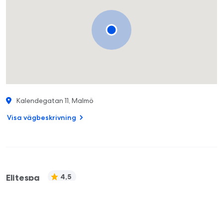
Kalendegatan 11, Malmö
Visa vägbeskrivning
Elitespa
4,5
040549090
Info@elitespa.se