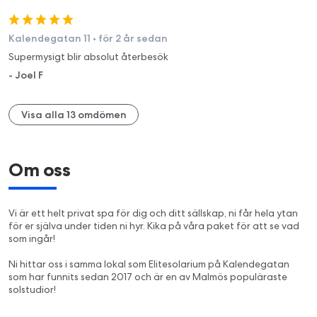
Kalendegatan 11
•
för 2 år sedan
Supermysigt blir absolut återbesök
-
Joel F
Visa alla 13 omdömen
Om oss
Vi är ett helt privat spa för dig och ditt sällskap, ni får hela ytan
för er själva under tiden ni hyr. Kika på våra paket för att se vad
som ingår!
Ni hittar oss i samma lokal som Elitesolarium på Kalendegatan
som har funnits sedan 2017 och är en av Malmös populäraste
solstudior!