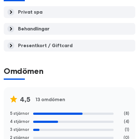
Privat spa
Behandlingar
Presentkort / Giftcard
Omdömen
4,5
13 omdömen
5 stjärnor
(
8
)
4 stjärnor
(
4
)
3 stjärnor
(
1
)
2 stjärnor
(
0
)