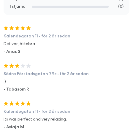
1 stjärna
(
0
)
Kalendegatan 11
•
för 2 år sedan
Det var jättebra
-
Anas S
Södra Förstadsgatan 79c
•
för 2 år sedan
:)
-
Tabasom R
Kalendegatan 11
•
för 2 år sedan
Its was perfect and very relaxing.
-
Aviaja M