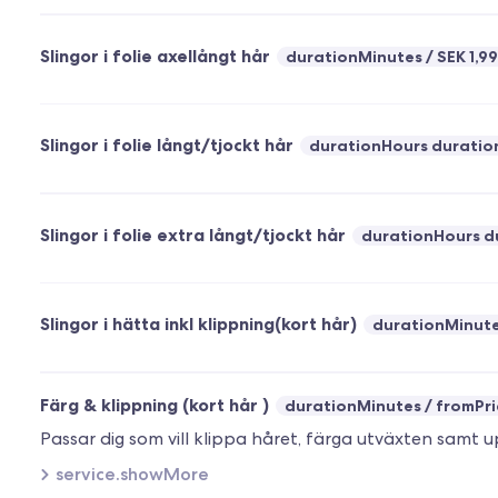
Slingor i folie axellångt hår
durationMinutes
SEK 1,9
Slingor i folie långt/tjockt hår
durationHours duratio
Slingor i folie extra långt/tjockt hår
durationHours d
Slingor i hätta inkl klippning(kort hår)
durationMinut
Färg & klippning (kort hår )
durationMinutes
fromPri
service.showMore