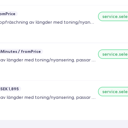
omPrice
service.sele
Passar dig som vill klippa håret, färga utväxten samt uppfräschning av längder med toning/nyansering, passar även dig som vill förändra din hårfärg till det mörkare. I behandlingen ingår konsultation, schamponering med lätt hårbottenmassage samt lätt styling.
nMinutes
fromPrice
service.sele
Passar dig som vill färga utväxten samt uppfräschning av längder med toning/nyansering, passar även dig som vill förändra din hårfärg till det mörkare. I behandlingen ingår konsultation, schamponering med lätt hårbottenmassage samt lätt styling. Vid färgning önskas det att du kommer med nytvättat hår och utan styling produkter i håret. Om du är osäker på vilket alternativ du ska välja är du varmt välkommen att höra av dig så hjälper vi dig.
SEK 1,895
service.sele
Passar dig som vill färga utväxten samt uppfräschning av längder med toning/nyansering, passar även dig som vill förändra din hårfärg till det mörkare. I behandlingen ingår konsultation, schamponering med lätt hårbottenmassage samt lätt styling. Vid färgning önskas det att du kommer med nytvättat hår och utan styling produkter i håret. Om du är osäker på vilket alternativ du ska välja är du varmt välkommen att höra av dig så hjälper vi dig.