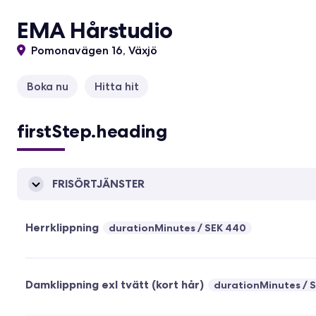
EMA Hårstudio
Pomonavägen 16, Växjö
Boka nu
Hitta hit
firstStep.heading
FRISÖRTJÄNSTER
Herrklippning
durationMinutes
SEK 440
Damklippning exl tvätt (kort hår)
durationMinutes
S