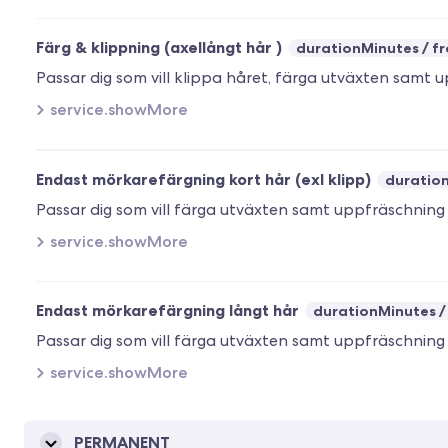
Färg & klippning (axellångt hår )
durationMinutes
fr
service.showMore
Endast mörkarefärgning kort hår (exl klipp)
duratio
service.showMore
Endast mörkarefärgning långt hår
durationMinutes
service.showMore
PERMANENT