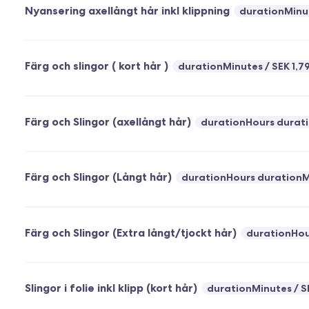
Nyansering axellångt hår inkl klippning
durationMinu
Färg och slingor ( kort hår )
durationMinutes
SEK 1,7
Färg och Slingor (axellångt hår)
durationHours durat
Färg och Slingor (Långt hår)
durationHours durationM
Färg och Slingor (Extra långt/tjockt hår)
durationHou
Slingor i folie inkl klipp (kort hår)
durationMinutes
S