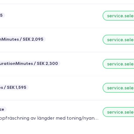
95
service.sele
nMinutes
SEK 2,095
service.sele
urationMinutes
SEK 2,300
service.sele
es
SEK 1,595
service.sele
ce
service.sele
Passar dig som vill klippa håret, färga utväxten samt uppfräschning av längder med toning/nyansering, passar även dig som vill förändra din hårfärg till det mörkare. I behandlingen ingår konsultation, schamponering med lätt hårbottenmassage samt lätt styling.