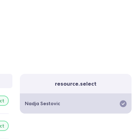
resource.select
ct
Nadja Sestovic
ct