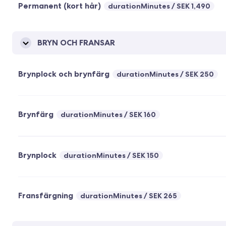
Permanent (kort hår)
durationMinutes
SEK 1,490
BRYN OCH FRANSAR
Brynplock och brynfärg
durationMinutes
SEK 250
Brynfärg
durationMinutes
SEK 160
Brynplock
durationMinutes
SEK 150
Fransfärgning
durationMinutes
SEK 265