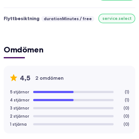
Flyttbesiktning
service.select
durationMinutes
free
Omdömen
4,5
2 omdömen
5 stjärnor
(
1
)
4 stjärnor
(
1
)
3 stjärnor
(
0
)
2 stjärnor
(
0
)
1 stjärna
(
0
)