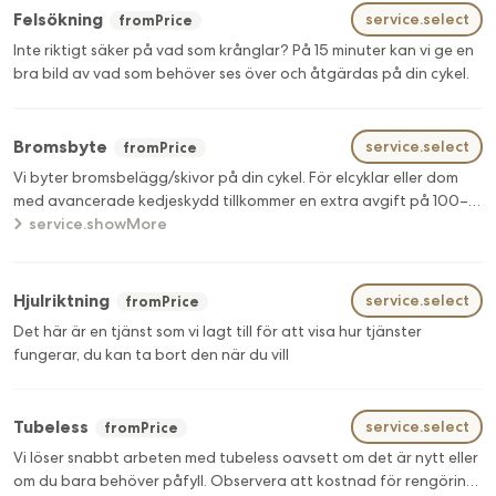
Felsökning
service.select
fromPrice
Inte riktigt säker på vad som krånglar? På 15 minuter kan vi ge en
bra bild av vad som behöver ses över och åtgärdas på din cykel.
Bromsbyte
service.select
fromPrice
Vi byter bromsbelägg/skivor på din cykel. För elcyklar eller dom
med avancerade kedjeskydd tillkommer en extra avgift på 100–
service.showMore
200 SEK. (Exkl. belägg/skiva)
Hjulriktning
service.select
fromPrice
Det här är en tjänst som vi lagt till för att visa hur tjänster
fungerar, du kan ta bort den när du vill
Tubeless
service.select
fromPrice
Vi löser snabbt arbeten med tubeless oavsett om det är nytt eller
om du bara behöver påfyll. Observera att kostnad för rengöring