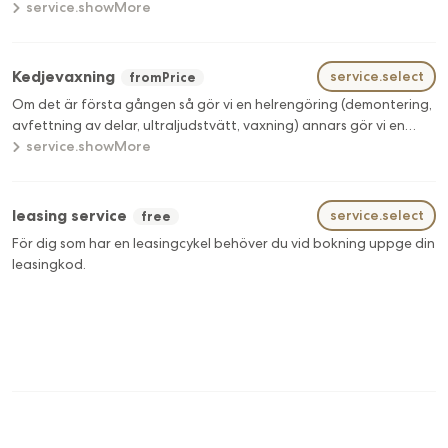
och byte/förstärkning av fälgtejp tillkommer om nödvändigt.
service.showMore
Priset är per styck (däck).
Kedjevaxning
service.select
fromPrice
Om det är första gången så gör vi en helrengöring (demontering,
avfettning av delar, ultraljudstvätt, vaxning) annars gör vi en
snabb och enkel återvaxning på bara några minuter. 150 kr —
service.showMore
600 kr
leasing service
service.select
free
För dig som har en leasingcykel behöver du vid bokning uppge din
leasingkod.