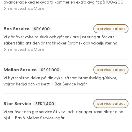
avancerade kedjeskydd tillkommer en extra avgift på 100–200
service.showMore
SEK. (Exkl. däck & slang)
Bas Service
service.select
SEK 600
Vi går över cykelns skick och gör enklare justeringar för att
säkerställa att den är trafiksäker (broms- och växeljustering,
luftning av däck).
service.showMore
Mellan Service
service.select
SEK 1,000
Vi byter slitna delar på din cykel så som bromsbelägg/skivor,
vajrar, kedja och kassett. + Bas Service ingår.
Stor Service
service.select
SEK 1,400
Vi ser över och ger service åt vev- och styrlager samt riktar dina
hjul. + Bas & Mellan Service ingår.