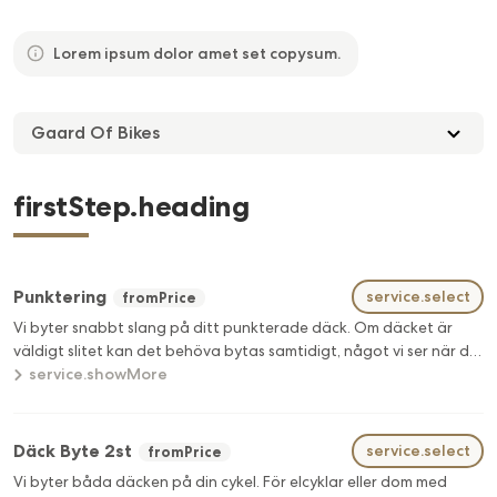
Lorem ipsum dolor amet set copysum.
Gaard Of Bikes
firstStep.heading
Punktering
service.select
fromPrice
Vi byter snabbt slang på ditt punkterade däck. Om däcket är
väldigt slitet kan det behöva bytas samtidigt, något vi ser när du
service.showMore
lämnar din cykel hos oss. (Exkl. däck & slang)
Däck Byte 2st
service.select
fromPrice
Vi byter båda däcken på din cykel. För elcyklar eller dom med