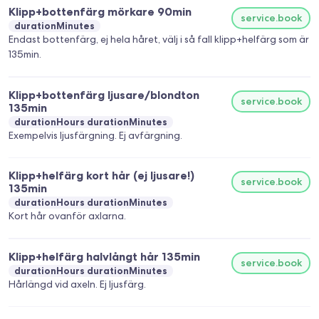
Klipp+bottenfärg mörkare 90min
service.book
durationMinutes
Endast bottenfärg, ej hela håret, välj i så fall klipp+helfärg som är
135min.
Klipp+bottenfärg ljusare/blondton
service.book
135min
durationHours durationMinutes
Exempelvis ljusfärgning. Ej avfärgning.
Klipp+helfärg kort hår (ej ljusare!)
service.book
135min
durationHours durationMinutes
Kort hår ovanför axlarna.
Klipp+helfärg halvlångt hår 135min
service.book
durationHours durationMinutes
Hårlängd vid axeln. Ej ljusfärg.