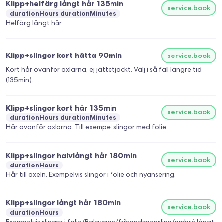
Klipp+helfärg långt hår 135min
service.book
durationHours durationMinutes
Helfärg långt hår.
Klipp+slingor kort hätta 90min
service.book
Kort hår ovanför axlarna, ej jättetjockt. Välj i så fall längre tid
(135min).
Klipp+slingor kort hår 135min
service.book
durationHours durationMinutes
Hår ovanför axlarna. Till exempel slingor med folie.
Klipp+slingor halvlångt hår 180min
service.book
durationHours
Hår till axeln. Exempelvis slingor i folie och nyansering.
Klipp+slingor långt hår 180min
service.book
durationHours
Exempelvis slingor i folie/Balayage/frihandspensling/ombré långt