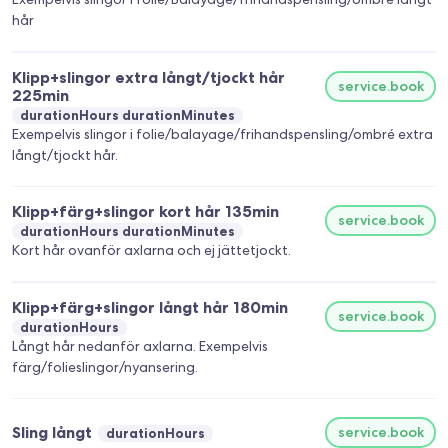
hår
Klipp+slingor extra långt/tjockt hår
service.book
225min
durationHours durationMinutes
Exempelvis slingor i folie/balayage/frihandspensling/ombré extra
långt/tjockt hår.
Klipp+färg+slingor kort hår 135min
service.book
durationHours durationMinutes
Kort hår ovanför axlarna och ej jättetjockt.
Klipp+färg+slingor långt hår 180min
service.book
durationHours
Långt hår nedanför axlarna. Exempelvis
färg/folieslingor/nyansering.
Sling långt
service.book
durationHours