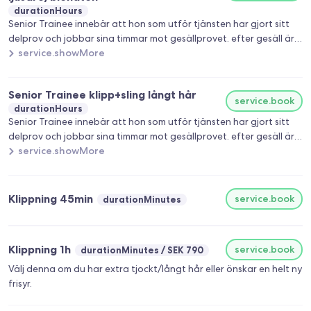
durationHours
Senior Trainee innebär att hon som utför tjänsten har gjort sitt
delprov och jobbar sina timmar mot gesällprovet. efter gesäll är
man färdig och fullt behörig frisör. 25% rabatt på alla
service.showMore
behandlingar förutom klippningar.
Senior Trainee klipp+sling långt hår
service.book
durationHours
Senior Trainee innebär att hon som utför tjänsten har gjort sitt
delprov och jobbar sina timmar mot gesällprovet. efter gesäll är
man färdig och fullt behörig frisör. 25% rabatt på alla
service.showMore
behandlingar förutom klippningar.
Klippning 45min
service.book
durationMinutes
Klippning 1h
service.book
durationMinutes
SEK 790
Välj denna om du har extra tjockt/långt hår eller önskar en helt ny
frisyr.