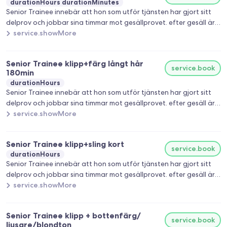
durationHours durationMinutes
Senior Trainee innebär att hon som utför tjänsten har gjort sitt
delprov och jobbar sina timmar mot gesällprovet. efter gesäll är
man färdig och fullt behörig frisör. 25% rabatt på alla
service.showMore
behandlingar förutom klippningar.
Senior Trainee klipp+färg långt hår
service.book
180min
durationHours
Senior Trainee innebär att hon som utför tjänsten har gjort sitt
delprov och jobbar sina timmar mot gesällprovet. efter gesäll är
man färdig och fullt behörig frisör. 25% rabatt på alla
service.showMore
behandlingar förutom klippningar.
Senior Trainee klipp+sling kort
service.book
durationHours
Senior Trainee innebär att hon som utför tjänsten har gjort sitt
delprov och jobbar sina timmar mot gesällprovet. efter gesäll är
man färdig och fullt behörig frisör. 25% rabatt på alla
service.showMore
behandlingar förutom klippningar.
Senior Trainee klipp + bottenfärg/
service.book
ljusare/blondton