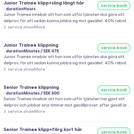
Junior Trainee klipp+sling långt hår
service.book
durationHours
Junior Trainee innebär att hon som utför tjänsten ska göra sitt
delprov, för att sedan kunna jobba sig mot gesället. 40% rabatt
på alla behandlingar hos henne.
service.showMore
Junior Trainee klippning
service.book
durationMinutes
SEK 475
Junior Trainee innebär att hon som utför tjänsten ska göra sitt
delprov, för att sedan kunna jobba sig mot gesället. 40% rabatt
på alla behandlingar hos henne.
service.showMore
Senior Trainee klippning
service.book
durationMinutes
SEK 600
Senior Trainee innebär att hon som utför tjänsten har gjort sitt
delprov och jobbar sina timmar mot gesällprovet. efter gesäll är
man färdig och fullt behörig frisör. 25% rabatt på alla
service.showMore
behandlingar förutom klippningar.
Senior Trainee klipp+färg kort hår
service.book