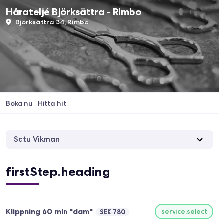
Hårateljé Björksättra - Rimbo
Björksättra 34, Rimbo
Boka nu
Hitta hit
Satu Vikman
firstStep.heading
Klippning 60 min "dam"
service.select
SEK 780