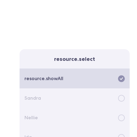
resource.select
resource.showAll
Sandra
Nellie