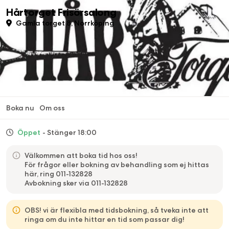
Hårtorget Frisörsalong
Gamla torget 8, Norrköping
Boka nu
Om oss
Öppet
- Stänger 18:00
Välkommen att boka tid hos oss!
För frågor eller bokning av behandling som ej hittas
här, ring 011-132828
Avbokning sker via 011-132828
OBS! vi är flexibla med tidsbokning, så tveka inte att
ringa om du inte hittar en tid som passar dig!