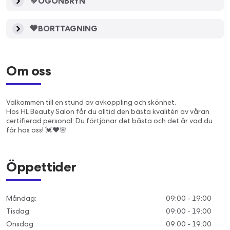
💚ÖGONBRYN
💙BORTTAGNING
Om oss
Välkommen till en stund av avkoppling och skönhet.
Hos HL Beauty Salon får du alltid den bästa kvalitén av våran
certifierad personal. Du förtjänar det bästa och det är vad du
får hos oss! 💓❤️🌸
Öppettider
Måndag
:
09:00 - 19:00
Tisdag
:
09:00 - 19:00
Onsdag
:
09:00 - 19:00