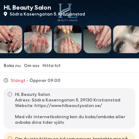
HL Beauty Salon
Södra Kaserngatan 5, Kristianstad
Boka nu
Om oss
Hitta hit
Stängt
- Öppnar 09:00
HL Beauty Salon
Adress: Södra Kaserngatan 5, 29130 Kristianstad
Website: https://www.hlbeautysalon.se/
Med vår internetbokning kan du boka/omboka eller
avboka dina tider själv.
Om du inte hittar en tid som passar, kontakta mig på