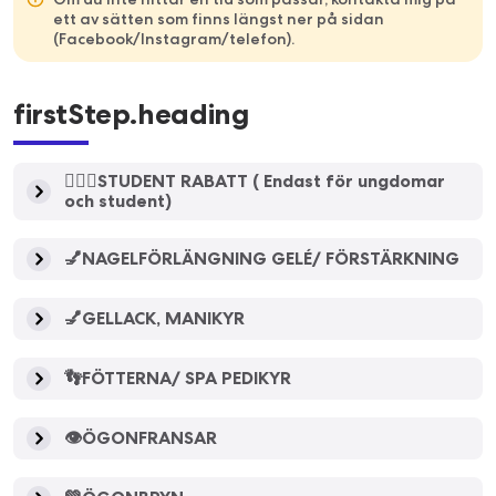
ett av sätten som finns längst ner på sidan
(Facebook/Instagram/telefon).
firstStep.heading
👱🏻‍♀️STUDENT RABATT ( Endast för ungdomar
och student)
💅NAGELFÖRLÄNGNING GELÉ/ FÖRSTÄRKNING
💅GELLACK, MANIKYR
👣FÖTTERNA/ SPA PEDIKYR
👁️ÖGONFRANSAR