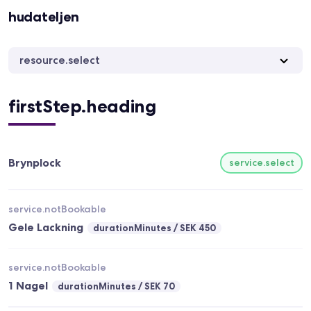
hudateljen
resource.select
firstStep.heading
Brynplock
service.select
service.notBookable
Gele Lackning
durationMinutes
SEK 450
service.notBookable
1 Nagel
durationMinutes
SEK 70