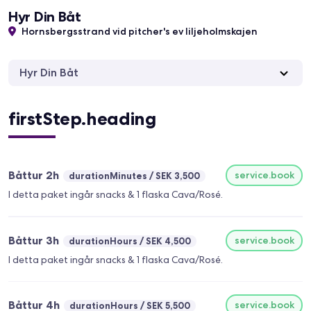
Hyr Din Båt
Hornsbergsstrand vid pitcher's ev liljeholmskajen
Hyr Din Båt
firstStep.heading
Båttur 2h
service.book
durationMinutes
SEK 3,500
I detta paket ingår snacks & 1 flaska Cava/Rosé.
Båttur 3h
service.book
durationHours
SEK 4,500
I detta paket ingår snacks & 1 flaska Cava/Rosé.
Båttur 4h
service.book
durationHours
SEK 5,500