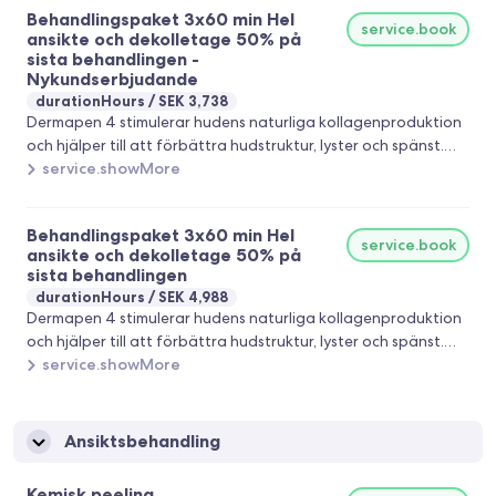
Behandlingspaket 3x60 min Hel
resultat.
service.book
ansikte och dekolletage 50% på
sista behandlingen -
Nykundserbjudande
durationHours
SEK 3,738
Dermapen 4 stimulerar hudens naturliga kollagenproduktion
och hjälper till att förbättra hudstruktur, lyster och spänst.
Behandlingen kan reducera fina linjer, akneärr,
service.showMore
pigmenteringar, stora porer och ojämn hudton. Anpassas
efter din hud och dina behov för ett naturligt och fräscht
Behandlingspaket 3x60 min Hel
resultat.
service.book
ansikte och dekolletage 50% på
sista behandlingen
durationHours
SEK 4,988
Dermapen 4 stimulerar hudens naturliga kollagenproduktion
och hjälper till att förbättra hudstruktur, lyster och spänst.
Behandlingen kan reducera fina linjer, akneärr,
service.showMore
pigmenteringar, stora porer och ojämn hudton. Anpassas
efter din hud och dina behov för ett naturligt och fräscht
resultat.
Ansiktsbehandling
Kemisk peeling