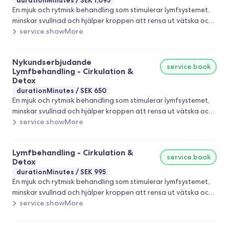
durationMinutes
SEK 1,095
En mjuk och rytmisk behandling som stimulerar lymfsystemet,
minskar svullnad och hjälper kroppen att rensa ut vätska och
slaggprodukter. Behandlingen är lugn, avslappnande och
service.showMore
anpassas efter dina behov, perfekt för dig som känner dig
tung i kroppen, har vätskeansamling eller vill stötta kroppens
Nykundserbjudande
naturliga återhämtning. Passar även bra vid stress, trötthet
service.book
Lymfbehandling - Cirkulation &
och långsam cirkulation. Välkommen att boka din
Detox
lymfbehandling 🌿
durationMinutes
SEK 650
En mjuk och rytmisk behandling som stimulerar lymfsystemet,
minskar svullnad och hjälper kroppen att rensa ut vätska och
slaggprodukter. Behandlingen är lugn, avslappnande och
service.showMore
anpassas efter dina behov, perfekt för dig som känner dig
tung i kroppen, har vätskeansamling eller vill stötta kroppens
Lymfbehandling - Cirkulation &
naturliga återhämtning. Passar även bra vid stress, trötthet
service.book
Detox
och långsam cirkulation. Välkommen att boka din
durationMinutes
SEK 995
lymfbehandling 🌿
En mjuk och rytmisk behandling som stimulerar lymfsystemet,
minskar svullnad och hjälper kroppen att rensa ut vätska och
slaggprodukter. Behandlingen är lugn, avslappnande och
service.showMore
anpassas efter dina behov, perfekt för dig som känner dig
tung i kroppen, har vätskeansamling eller vill stötta kroppens