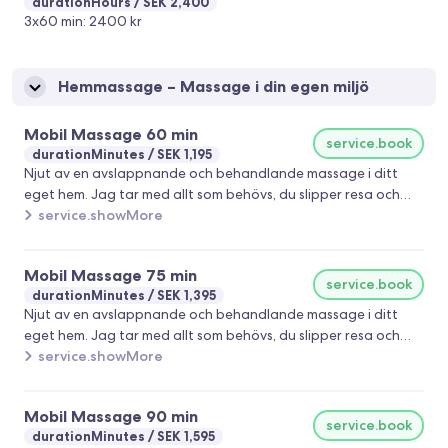
durationHours
SEK 2,400
3x60 min: 2400 kr
Hemmassage – Massage i din egen miljö
Mobil Massage 60 min
service.book
durationMinutes
SEK 1,195
Njut av en avslappnande och behandlande massage i ditt
eget hem. Jag tar med allt som behövs, du slipper resa och
kan koppla av fullt ut i din egen miljö. Behandlingen anpassas
service.showMore
efter dina behov, oavsett om du vill minska spänningar, lindra
smärta eller bara varva ner. Välkommen att boka en smidig
Mobil Massage 75 min
och bekväm massageupplevelse hemma!
service.book
durationMinutes
SEK 1,395
Njut av en avslappnande och behandlande massage i ditt
eget hem. Jag tar med allt som behövs, du slipper resa och
kan koppla av fullt ut i din egen miljö. Behandlingen anpassas
service.showMore
efter dina behov, oavsett om du vill minska spänningar, lindra
smärta eller bara varva ner. Välkommen att boka en smidig
Mobil Massage 90 min
och bekväm massageupplevelse hemma!
service.book
durationMinutes
SEK 1,595