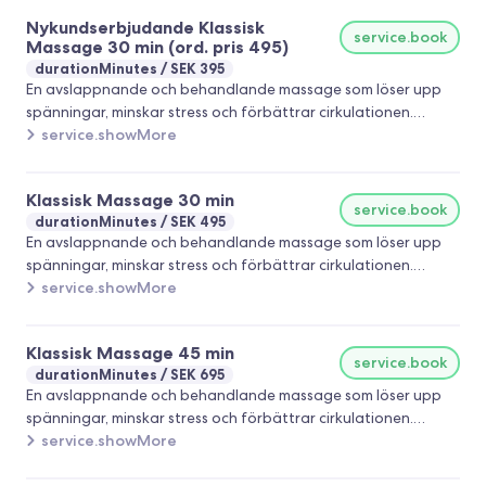
Nykundserbjudande Klassisk
service.book
Massage 30 min (ord. pris 495)
durationMinutes
SEK 395
En avslappnande och behandlande massage som löser upp
spänningar, minskar stress och förbättrar cirkulationen.
Behandlingen anpassas efter dina behov, välj mellan mjuk
service.showMore
avslappning eller djupare behandling. Passar både dig med
stelhet/smärta och dig som bara vill koppla av en stund.
Klassisk Massage 30 min
Välkommen att boka din tid!
service.book
durationMinutes
SEK 495
En avslappnande och behandlande massage som löser upp
spänningar, minskar stress och förbättrar cirkulationen.
Behandlingen anpassas efter dina behov, välj mellan mjuk
service.showMore
avslappning eller djupare behandling. Passar både dig med
stelhet/smärta och dig som bara vill koppla av en stund.
Klassisk Massage 45 min
Välkommen att boka din tid!
service.book
durationMinutes
SEK 695
En avslappnande och behandlande massage som löser upp
spänningar, minskar stress och förbättrar cirkulationen.
Behandlingen anpassas efter dina behov, välj mellan mjuk
service.showMore
avslappning eller djupare behandling. Passar både dig med
stelhet/smärta och dig som bara vill koppla av en stund.