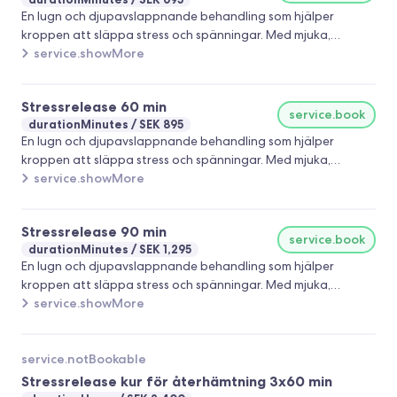
En lugn och djupavslappnande behandling som hjälper
kroppen att släppa stress och spänningar. Med mjuka,
rytmiska rörelser och aromatiska oljor får både kropp och
service.showMore
sinne en stund av återhämtning. Perfekt för dig som känner
dig stressad, trött eller bara vill koppla av. Välkommen att
Stressrelease 60 min
boka din stund av lugn och återhämtning 🌿
service.book
durationMinutes
SEK 895
En lugn och djupavslappnande behandling som hjälper
kroppen att släppa stress och spänningar. Med mjuka,
rytmiska rörelser och aromatiska oljor får både kropp och
service.showMore
sinne en stund av återhämtning. Perfekt för dig som känner
dig stressad, trött eller bara vill koppla av. Välkommen att
Stressrelease 90 min
boka din stund av lugn och återhämtning 🌿
service.book
durationMinutes
SEK 1,295
En lugn och djupavslappnande behandling som hjälper
kroppen att släppa stress och spänningar. Med mjuka,
rytmiska rörelser och aromatiska oljor får både kropp och
service.showMore
sinne en stund av återhämtning. Perfekt för dig som känner
dig stressad, trött eller bara vill koppla av. Välkommen att
boka din stund av lugn och återhämtning 🌿
service.notBookable
Stressrelease kur för återhämtning 3x60 min