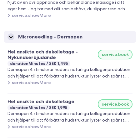
Njut av en avslappnande och behandlande massage i ditt
eget hem. Jag tar med allt som behövs, du slipper resa och
kan koppla av fullt ut i din egen miljö. Behandlingen anpassas
service.showMore
efter dina behov, oavsett om du vill minska spänningar, lindra
smärta eller bara varva ner. Välkommen att boka en smidig
och bekväm massageupplevelse hemma!
Microneedling - Dermapen
Hel ansikte och dekolletage -
service.book
Nykundserbjudande
durationMinutes
SEK 1,495
Dermapen 4 stimulerar hudens naturliga kollagenproduktion
och hjälper till att förbättra hudstruktur, lyster och spänst.
Behandlingen kan reducera fina linjer, akneärr,
service.showMore
pigmenteringar, stora porer och ojämn hudton. Anpassas
efter din hud och dina behov för ett naturligt och fräscht
Hel ansikte och dekolletage
resultat.
service.book
durationMinutes
SEK 1,995
Dermapen 4 stimulerar hudens naturliga kollagenproduktion
och hjälper till att förbättra hudstruktur, lyster och spänst.
Behandlingen kan reducera fina linjer, akneärr,
service.showMore
pigmenteringar, stora porer och ojämn hudton. Anpassas
efter din hud och dina behov för ett naturligt och fräscht