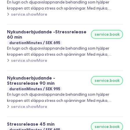
En lugn och djupavslappnande behandling som hjälper
kroppen att släppa stress och spänningar. Med mjuka,
rytmiska rörelser och aromatiska oljor får både kropp och
service.showMore
sinne en stund av återhämtning. Perfekt för dig som känner
dig stressad, trött eller bara vill koppla av. Välkommen att
Nykundserbjudande -Stressrelease
boka din stund av lugn och återhämtning 🌿
service.book
60 min
durationMinutes
SEK 695
En lugn och djupavslappnande behandling som hjälper
kroppen att släppa stress och spänningar. Med mjuka,
rytmiska rörelser och aromatiska oljor får både kropp och
service.showMore
sinne en stund av återhämtning. Perfekt för dig som känner
dig stressad, trött eller bara vill koppla av. Välkommen att
Nykundserbjudande -
boka din stund av lugn och återhämtning 🌿
service.book
Stressrelease 90 min
durationMinutes
SEK 995
En lugn och djupavslappnande behandling som hjälper
kroppen att släppa stress och spänningar. Med mjuka,
rytmiska rörelser och aromatiska oljor får både kropp och
service.showMore
sinne en stund av återhämtning. Perfekt för dig som känner
dig stressad, trött eller bara vill koppla av. Välkommen att
Stressrelease 45 min
boka din stund av lugn och återhämtning 🌿
service.book
durationMinutes
SEK 695