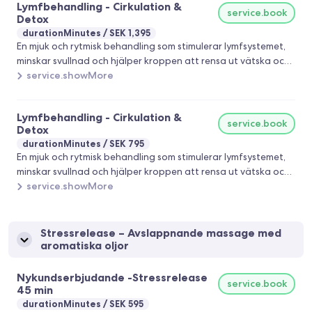
Lymfbehandling - Cirkulation &
naturliga återhämtning. Passar även bra vid stress, trötthet
service.book
Detox
och långsam cirkulation. Välkommen att boka din
durationMinutes
SEK 1,395
lymfbehandling 🌿
En mjuk och rytmisk behandling som stimulerar lymfsystemet,
minskar svullnad och hjälper kroppen att rensa ut vätska och
slaggprodukter. Behandlingen är lugn, avslappnande och
service.showMore
anpassas efter dina behov, perfekt för dig som känner dig
tung i kroppen, har vätskeansamling eller vill stötta kroppens
Lymfbehandling - Cirkulation &
naturliga återhämtning. Passar även bra vid stress, trötthet
service.book
Detox
och långsam cirkulation. Välkommen att boka din
durationMinutes
SEK 795
lymfbehandling 🌿
En mjuk och rytmisk behandling som stimulerar lymfsystemet,
minskar svullnad och hjälper kroppen att rensa ut vätska och
slaggprodukter. Behandlingen är lugn, avslappnande och
service.showMore
anpassas efter dina behov, perfekt för dig som känner dig
tung i kroppen, har vätskeansamling eller vill stötta kroppens
naturliga återhämtning. Passar även bra vid stress, trötthet
Stressrelease – Avslappnande massage med
aromatiska oljor
och långsam cirkulation. Välkommen att boka din
lymfbehandling 🌿
Nykundserbjudande -Stressrelease
service.book
45 min
durationMinutes
SEK 595