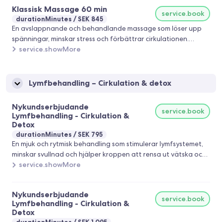
Klassisk Massage 60 min
Välkommen att boka din tid!
service.book
durationMinutes
SEK 845
En avslappnande och behandlande massage som löser upp
spänningar, minskar stress och förbättrar cirkulationen.
Behandlingen anpassas efter dina behov, välj mellan mjuk
service.showMore
avslappning eller djupare behandling. Passar både dig med
stelhet/smärta och dig som bara vill koppla av en stund.
Välkommen att boka din tid!
Lymfbehandling – Cirkulation & detox
Nykundserbjudande
service.book
Lymfbehandling - Cirkulation &
Detox
durationMinutes
SEK 795
En mjuk och rytmisk behandling som stimulerar lymfsystemet,
minskar svullnad och hjälper kroppen att rensa ut vätska och
slaggprodukter. Behandlingen är lugn, avslappnande och
service.showMore
anpassas efter dina behov, perfekt för dig som känner dig
tung i kroppen, har vätskeansamling eller vill stötta kroppens
Nykundserbjudande
naturliga återhämtning. Passar även bra vid stress, trötthet
service.book
Lymfbehandling - Cirkulation &
och långsam cirkulation. Välkommen att boka din
Detox
lymfbehandling 🌿