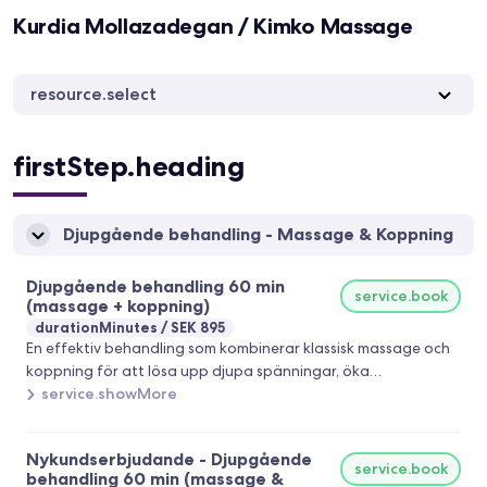
Kurdia Mollazadegan / Kimko Massage
resource.select
firstStep.heading
Djupgående behandling - Massage & Koppning
Djupgående behandling 60 min
service.book
(massage + koppning)
durationMinutes
SEK 895
En effektiv behandling som kombinerar klassisk massage och
koppning för att lösa upp djupa spänningar, öka
cirkulationen och påskynda kroppens återhämtning. Passar
service.showMore
dig med stelhet, muskelknutor eller en trött kropp som
behöver en mer kraftfull behandling. Behandlingen anpassas
Nykundserbjudande - Djupgående
efter dina behov. Rekommenderas i kur om 3–5 behandlingar
service.book
behandling 60 min (massage &
för bästa resultat. Välkommen att boka!