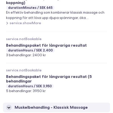
koppning)
durationMinutes
SEK 645
En effektiv behandling som kombinerar klassisk massage och
koppning för att lösa upp djupa spänningar, öka
cirkulationen och påskynda kroppens återhämtning. Passar
service.showMore
dig med stelhet, muskelknutor eller en trött kropp som
behöver en mer kraftfull behandling. Behandlingen anpassas
efter dina behov. Rekommenderas i kur om 3–5 behandlingar
service.notBookable
för bästa resultat. Välkommen att boka!
Behandlingspaket för långvariga resultat
durationHours
SEK 2,400
3 behandlingar: 2400 kr
service.notBookable
Behandlingspaket för långvariga resultat (5
behandlingar
durationHours
SEK 3,950
5 behandlingar: 3950 kr
Muskelbehandling - Klassisk Massage