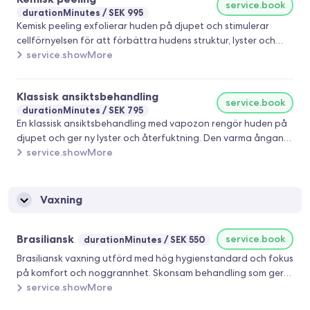
service.book
durationMinutes
SEK 995
Kemisk peeling exfolierar huden på djupet och stimulerar
cellförnyelsen för att förbättra hudens struktur, lyster och
jämnhet. Behandlingen hjälper till att reducera
service.showMore
pigmenteringar, fina linjer, akne, porer och ojämn hudton.
Anpassas efter din hudtyp och dina behov för ett fräscht och
Klassisk ansiktsbehandling
naturligt resultat.
service.book
durationMinutes
SEK 795
En klassisk ansiktsbehandling med vapozon rengör huden på
djupet och ger ny lyster och återfuktning. Den varma ångan
från vapozonen öppnar upp porerna och förbereder huden
service.showMore
för rengöring och vårdande produkter. Behandlingen hjälper
till att förbättra hudens balans, mjukhet och fräschör
samtidigt som du får en avkopplande stund.
Vaxning
Brasiliansk
service.book
durationMinutes
SEK 550
Brasiliansk vaxning utförd med hög hygienstandard och fokus
på komfort och noggrannhet. Skonsam behandling som ger
ett långvarigt, slätt resultat. Passar dig som vill ha en
service.showMore
professionell och diskret upplevelse i en trygg miljö.