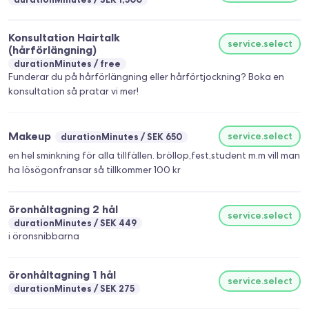
Konsultation Hairtalk
service.select
(hårförlängning)
durationMinutes
free
Funderar du på hårförlängning eller hårförtjockning? Boka en
konsultation så pratar vi mer!
Makeup
service.select
durationMinutes
SEK 650
en hel sminkning för alla tillfällen. bröllop,fest,student m.m vill man
ha lösögonfransar så tillkommer 100 kr
öronhåltagning 2 hål
service.select
durationMinutes
SEK 449
i öronsnibbarna
öronhåltagning 1 hål
service.select
durationMinutes
SEK 275