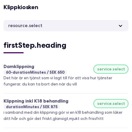
Klippkiosken
resource.select
firstStep.heading
Damklippning
service.select
60-durationMinutes
SEK 650
Det här är en tjänst som vi lagt till för att visa hur tjänster
fungerar, du kan ta bort den när du vill
Klippning inkl K18 behandling
service.select
durationMinutes
SEK 875
i samband med din klippning gör vi en k18 behandling som läker
ditt hår och gör det friskt,glansigt,mjukt och frissfritt