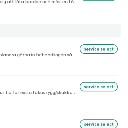
En lugn och mjuk massage av hela kroppen med fokus på avslappning, återhämtning och varande. Ett tillfälle för dig att låta borden och måsten få kliva åt sidan en stund och att landa i kroppen och i andetaget. Utan att där finns något som helst att göra, bara vara. Sessionen avslutas med Frekvensvila - en stunds total avslappning till ljudet av min magiska kristallskål.
service.select
En avstressande behandling med extra fokus på huvud, ansikte och nacke. Ta med ett hårband eller mössa, samt planera gärna in behandlingen så att du inte ska på festligheter eller viktigheter direkt efteråt. Du kommer att få massa härlig olja i håret och dessutom vara skönt avslappnad.
service.select
Kombinationsbehandling 60 minuter En avstressande behandling med extra fokus på huvud, ansikte och nacke. Plus tid för extra fokus rygg/skuldror. Ta med ett hårband eller mössa, samt planera gärna in behandlingen så att du inte ska på festligheter eller viktigheter direkt efteråt. Du kommer att få massa härlig olja i håret och dessutom vara skönt avslappnad.
service.select