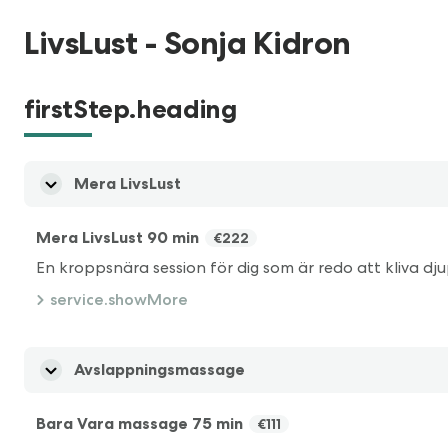
LivsLust - Sonja Kidron
firstStep.heading
Mera LivsLust
Mera LivsLust 90 min
€222
service.showMore
Avslappningsmassage
Bara Vara massage 75 min
€111