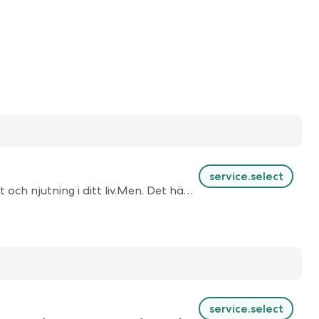
service.select
En kroppsnära session för dig som är redo att kliva djupare in i dig själv. Och som vill ge utrymme för mer sensualitet och njutning i ditt liv.​ Men. Det här är en session som är så mycket mer än bara en plats för njutning. Det här är ett utrymme för dig som är committad att möta dig själv. Även i det som är potentiellt obekvämt. För ofta är det precis här, som den största magin finns.​​ Och den största njutningen. När vi vågar möta och ge plats för alla delar av oss. Du behöver inte veta hur. Men du behöver vilja möta det som är levande i dig.​
service.select