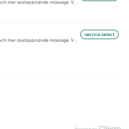
Djupgående massage där vi fokuserar på dina eventuella problemområden, alternativt en avstressande, mjukare och mer avslappnande massage. Vi lägger upp behandlingen helt anpassad efter dig och dina behov.
service.select
Djupgående massage där vi fokuserar på dina eventuella problemområden, alternativt en avstressande, mjukare och mer avslappnande massage. Vi lägger upp behandlingen helt anpassad efter dig och dina behov.