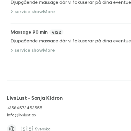
service.showMore
Massage 90 min
€122
service.showMore
LivsLust - Sonja Kidron
+3584573453555
Info@livslust.ax
🇸🇪
Svenska