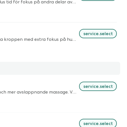
Kombinationsbehandling 90 minuter. En avstressande behandling med extra fokus på huvud, ansikte och nacke. Plus tid för fokus på andra delar av kroppen som behöver uppmärksamhet. Ta med ett hårband eller mössa, samt planera gärna in behandlingen så att du inte ska på festligheter eller viktigheter direkt efteråt. Du kommer att få massa härlig olja i håret och dessutom vara skönt avslappnad.
service.select
Kombinationsbehandling 110 minuter - för totalt välbefinnande. Uppmjukande och avslappnande massage av hela kroppen med extra fokus på huvud, ansikte och nacke. Avslutas med Frekvensvila - en stunds total avslappning till ljudet av min magiska kristallskål. En djupt avslappnande behandling för hela dig. Ta med ett hårband eller mössa, samt planera gärna in behandlingen så att du inte ska på festligheter eller viktigheter direkt efteråt. Du kommer att få massa härlig olja i håret och dessutom vara skönt avslappnad.
service.select
Djupgående massage där vi fokuserar på dina eventuella problemområden, alternativt en avstressande, mjukare och mer avslappnande massage. Vi lägger upp behandlingen helt anpassad efter dig och dina behov.
service.select