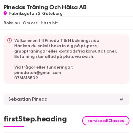
Pinedas Träning Och Hälsa AB
Fabriksgatan 2, Göteborg
Boka nu
Om oss
Hitta hit
Välkommen till Pineda T & H bokningssida!
Här kan du enkelt boka in dig på pt-pass,
gruppträningar eller kostnadsfria konsultationer.
Betalning sker alltid på plats via swish.
Vid frågor eller funderingar:
pinedatoh@gmail.com
0761818509
Sebastian Pineda
firstStep.heading
service.allClasses