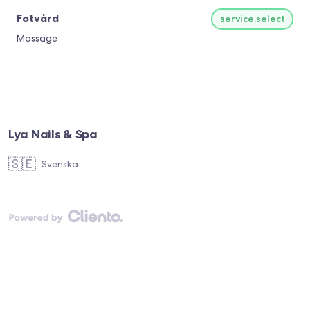
Fotvård
service.select
Massage
Lya Nails & Spa
🇸🇪
Svenska