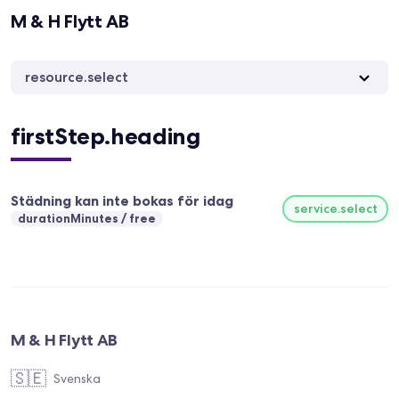
M & H Flytt AB
resource.select
firstStep.heading
Städning kan inte bokas för idag
service.select
durationMinutes
free
M & H Flytt AB
🇸🇪
Svenska