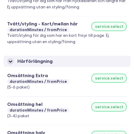
Tvätt/styling för dig som har från nyckelbenen och längre hår.
Ej uppsättning utan en styling/föning
Tvätt/styling - Kort/mellan hår
service.select
durationMinutes
fromPrice
Tvätt/styling för dig som har en kort frisyr till page. Ej
uppsättning utan en styling/föning
Hårförlängning
Omsättning Extra
service.select
durationMinutes
fromPrice
(5-6 paket)
Omsättning hel
service.select
durationMinutes
fromPrice
(3-4) paket
Omsättning halv