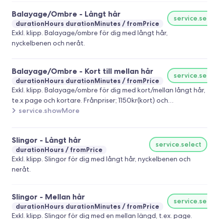
Balayage/Ombre - Långt hår
service.selec
durationHours durationMinutes
fromPrice
Exkl. klipp. Balayage/ombre för dig med långt hår,
nyckelbenen och neråt.
Balayage/Ombre - Kort till mellan hår
service.selec
durationHours durationMinutes
fromPrice
Exkl. klipp. Balayage/ombre för dig med kort/mellan långt hår,
te.x page och kortare. Frånpriser; 1150kr(kort) och
1600kr(mellan).
service.showMore
Slingor - Långt hår
service.select
durationHours
fromPrice
Exkl. klipp. Slingor för dig med långt hår, nyckelbenen och
neråt.
Slingor - Mellan hår
service.selec
durationHours durationMinutes
fromPrice
Exkl. klipp. Slingor för dig med en mellan längd, t.ex. page.