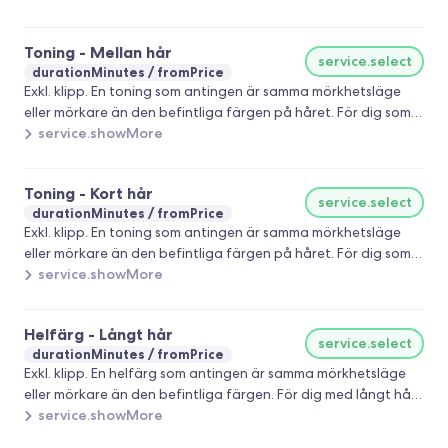
Toning - Mellan hår
service.select
durationMinutes
fromPrice
Exkl. klipp. En toning som antingen är samma mörkhetsläge
eller mörkare än den befintliga färgen på håret. För dig som
har page eller kortare.
service.showMore
Toning - Kort hår
service.select
durationMinutes
fromPrice
Exkl. klipp. En toning som antingen är samma mörkhetsläge
eller mörkare än den befintliga färgen på håret. För dig som
har en kort frisyr
service.showMore
Helfärg - Långt hår
service.select
durationMinutes
fromPrice
Exkl. klipp. En helfärg som antingen är samma mörkhetsläge
eller mörkare än den befintliga färgen. För dig med långt hår
från nyckelbenen och längre.
service.showMore