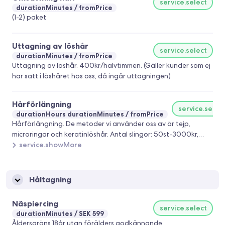
service.select
durationMinutes
fromPrice
(1-2) paket
Uttagning av löshår
service.select
durationMinutes
fromPrice
Uttagning av löshår. 400kr/halvtimmen. (Gäller kunder som ej
har satt i löshåret hos oss, då ingår uttagningen)
Hårförlängning
service.selec
durationHours durationMinutes
fromPrice
Hårförlängning. De metoder vi använder oss av är tejp,
microringar och keratinlöshår. Antal slingor: 50st-3000kr,
100st-5000kr, 150st-7000kr.
service.showMore
Håltagning
Näspiercing
service.select
durationMinutes
SEK 599
Åldersgräns 18år utan förälders godkännande.