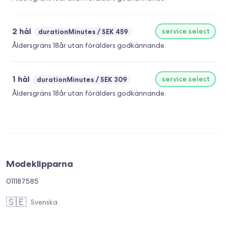
2 hål
service.select
durationMinutes
SEK 459
Åldersgräns 18år utan förälders godkännande.
1 hål
service.select
durationMinutes
SEK 309
Åldersgräns 18år utan förälders godkännande.
Modeklipparna
011187585
🇸🇪
Svenska