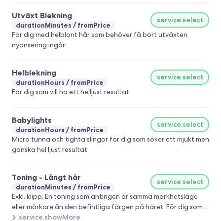
Utväxt Blekning
service.select
durationMinutes
fromPrice
För dig med helblont hår som behöver få bort utväxten,
nyansering ingår
Helblekning
service.select
durationHours
fromPrice
För dig som vill ha ett helljust resultat
Babylights
service.select
durationHours
fromPrice
Micro tunna och tighta slingor för dig som söker ett mjukt men
ganska hel ljust resultat
Toning - Långt hår
service.select
durationMinutes
fromPrice
Exkl. klipp. En toning som antingen är samma mörkhetsläge
eller mörkare än den befintliga färgen på håret. För dig som
har nyckelbenskort hår eller längre.
service.showMore