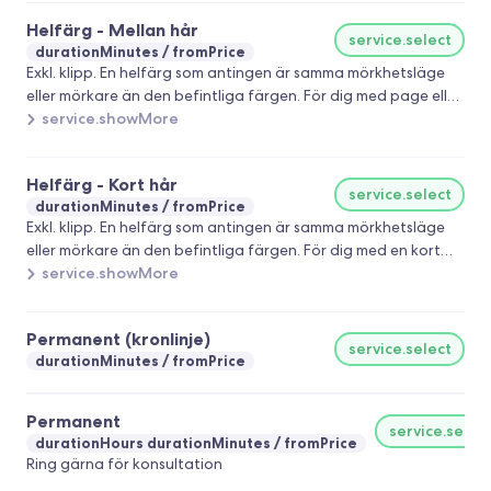
Helfärg - Mellan hår
service.select
durationMinutes
fromPrice
Exkl. klipp. En helfärg som antingen är samma mörkhetsläge
eller mörkare än den befintliga färgen. För dig med page eller
kortare.
service.showMore
Helfärg - Kort hår
service.select
durationMinutes
fromPrice
Exkl. klipp. En helfärg som antingen är samma mörkhetsläge
eller mörkare än den befintliga färgen. För dig med en kort
frisyr.
service.showMore
Permanent (kronlinje)
service.select
durationMinutes
fromPrice
Permanent
service.selec
durationHours durationMinutes
fromPrice
Ring gärna för konsultation