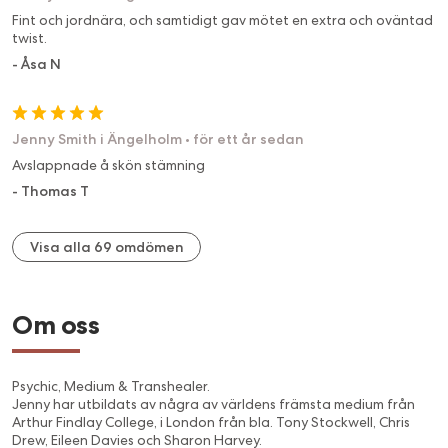
Fint och jordnära, och samtidigt gav mötet en extra och oväntad
twist.
-
Åsa N
Jenny Smith i Ängelholm
•
för ett år sedan
Avslappnade å skön stämning
-
Thomas T
Visa alla 69 omdömen
Om oss
Psychic, Medium & Transhealer.
Jenny har utbildats av några av världens främsta medium från
Arthur Findlay College, i London från bla. Tony Stockwell, Chris
Drew, Eileen Davies och Sharon Harvey.