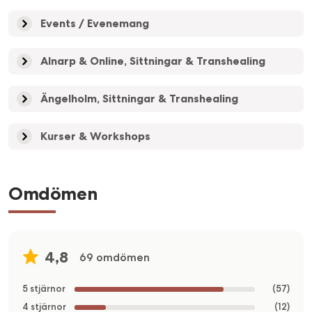
Events / Evenemang
Alnarp & Online, Sittningar & Transhealing
Ängelholm, Sittningar & Transhealing
Kurser & Workshops
Omdömen
4,8
69 omdömen
5 stjärnor
(
57
)
4 stjärnor
(
12
)