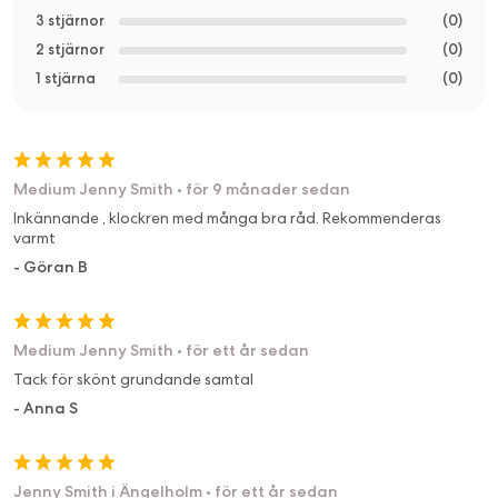
3 stjärnor
(
0
)
2 stjärnor
(
0
)
1 stjärna
(
0
)
Medium Jenny Smith
•
för 9 månader sedan
Inkännande , klockren med många bra råd. Rekommenderas
varmt
-
Göran B
Medium Jenny Smith
•
för ett år sedan
Tack för skönt grundande samtal
-
Anna S
Jenny Smith i Ängelholm
•
för ett år sedan