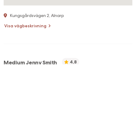
Kungsgårdsvägen 2, Alnarp
Visa vägbeskrivning
Medium Jenny Smith
4,8
Jenny: 070-7514411
info@jennysmith.se
🇸🇪
Svenska