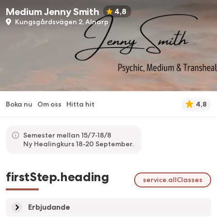
Medium Jenny Smith
4,8
Kungsgårdsvägen 2, Alnarp
Boka nu
Om oss
Hitta hit
4,8
Semester mellan 15/7-18/8
Ny Healingkurs 18-20 September.
firstStep.heading
service.allClasses
Erbjudande