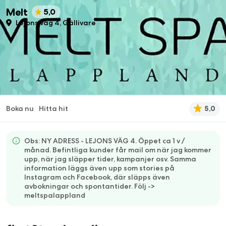
Melt
5,0
Lejons väg 4, Gällivare
Boka nu
Hitta hit
5,0
Obs: NY ADRESS - LEJONS VÄG 4. Öppet ca 1 v /
månad. Befintliga kunder får mail om när jag kommer
upp, när jag släpper tider, kampanjer osv. Samma
information läggs även upp som stories på
Instagram och Facebook, där släpps även
avbokningar och spontantider. Följ ->
meltspalappland