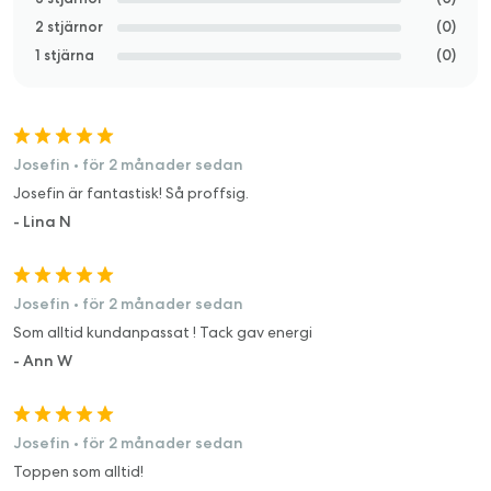
2 stjärnor
(
0
)
1 stjärna
(
0
)
Josefin
•
för 2 månader sedan
Josefin är fantastisk! Så proffsig.
-
Lina N
Josefin
•
för 2 månader sedan
Som alltid kundanpassat ! Tack gav energi
-
Ann W
Josefin
•
för 2 månader sedan
Toppen som alltid!