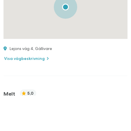
Lejons väg 4, Gällivare
Visa vägbeskrivning
Melt
5,0
0761417576
josefin@meltspa.se
🇸🇪
Svenska