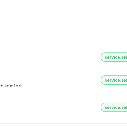
service.se
service.se
och komfort
service.se