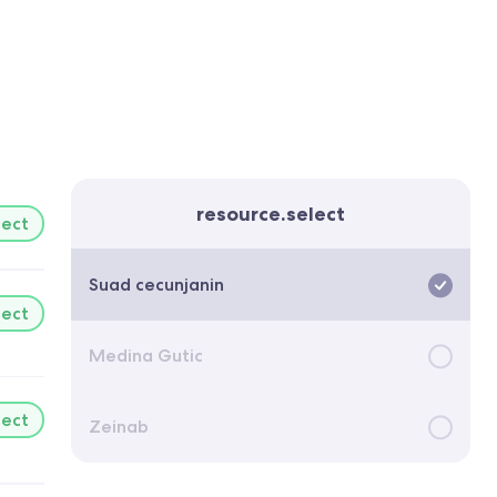
resource.select
lect
Suad cecunjanin
lect
Medina Gutic
lect
Zeinab