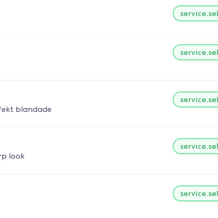
service.se
service.se
service.se
rfekt blandade
service.se
rp look
service.se