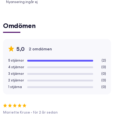
Nyansering ingår ej
Omdömen
5,0
2 omdömen
5 stjärnor
(
2
)
4 stjärnor
(
0
)
3 stjärnor
(
0
)
2 stjärnor
(
0
)
1 stjärna
(
0
)
Mariette Kruse
•
för 2 år sedan