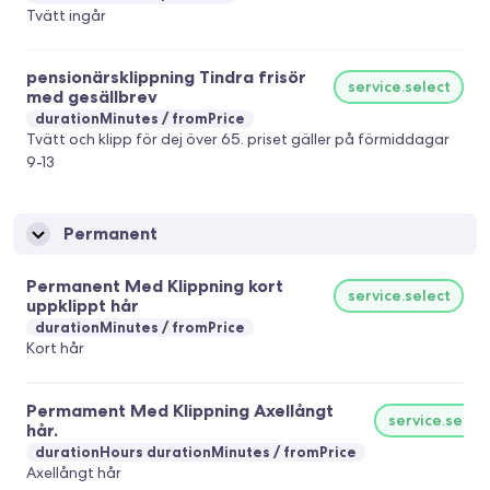
Tvätt ingår
pensionärsklippning Tindra frisör
service.select
med gesällbrev
durationMinutes
fromPrice
Tvätt och klipp för dej över 65. priset gäller på förmiddagar
9-13
Permanent
Permanent Med Klippning kort
service.select
uppklippt hår
durationMinutes
fromPrice
Kort hår
Permament Med Klippning Axellångt
service.selec
hår.
durationHours durationMinutes
fromPrice
Axellångt hår