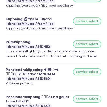
durationMinutes
fromPrice
Klippning (tvätt ingår) frisör med gesällbrev
Klippning 💇 frisör Tindra
service.select
durationMinutes
fromPrice
Klippning (tvätt ingår) frisör med gesällbrev
Putsklippning
service.select
durationMinutes
SEK 450
Puts av befintligt frisyr för dej som återkommer var fjärde
vecka. Håret måste vara tvättat och utan stylingprodukter.
Pensionärsklippning 👩🏼‍🦯‍➡️
service.select
💇🏻‍♀️till kl 13 frisör Mariette
durationMinutes
SEK 560
Vi bjuder på tvätt
Pensionärsklippnig 💇🏻‍♀️Stina gäller
service.select
fram till kl 13
durationMinutes
SEK 560