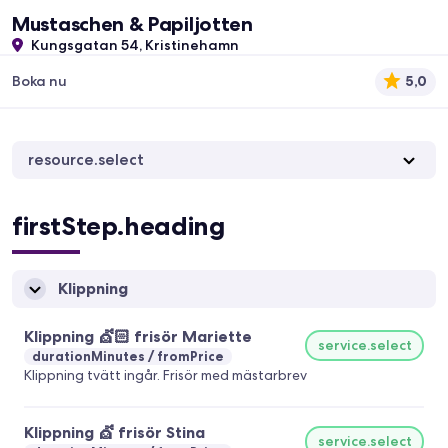
Mustaschen & Papiljotten
Kungsgatan 54, Kristinehamn
Boka nu
5,0
resource.select
firstStep.heading
Klippning
Klippning 💇🏻 frisör Mariette
service.select
durationMinutes
fromPrice
Klippning tvätt ingår. Frisör med mästarbrev
Klippning 💇 frisör Stina
service.select