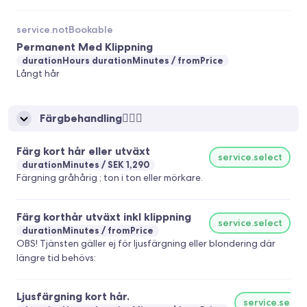
service.notBookable
Permanent Med Klippning
durationHours durationMinutes
fromPrice
Långt hår
Färgbehandling💇🏻‍♀️
Färg kort hår eller utväxt
service.select
durationMinutes
SEK 1,290
Färgning gråhårig ; ton i ton eller mörkare.
Färg korthår utväxt inkl klippning
service.select
durationMinutes
fromPrice
OBS! Tjänsten gäller ej för ljusfärgning eller blondering där
längre tid behövs:
Ljusfärgning kort hår.
service.selec