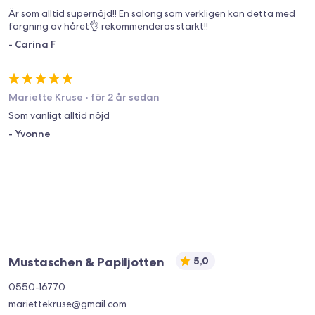
Är som alltid supernöjd!! En salong som verkligen kan detta med
färgning av håret👌 rekommenderas starkt!!
-
Carina F
Mariette Kruse
•
för 2 år sedan
Som vanligt alltid nöjd
-
Yvonne
Mustaschen & Papiljotten
5,0
0550-16770
mariettekruse@gmail.com