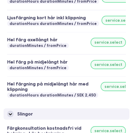
durationHours durationMinutes
fromPrice
Ljusfärgning kort hår inkl klippning
service.selec
durationHours durationMinutes
fromPrice
Hel färg axellångt hår
service.select
durationMinutes
fromPrice
Hel färg på midjelångt hår
service.select
durationMinutes
fromPrice
Hel färgning på midjelångt hår med
service.select
klippning
durationHours durationMinutes
SEK 2,450
Slingor
Färgkonsultation kostnadsfri vid
service.select