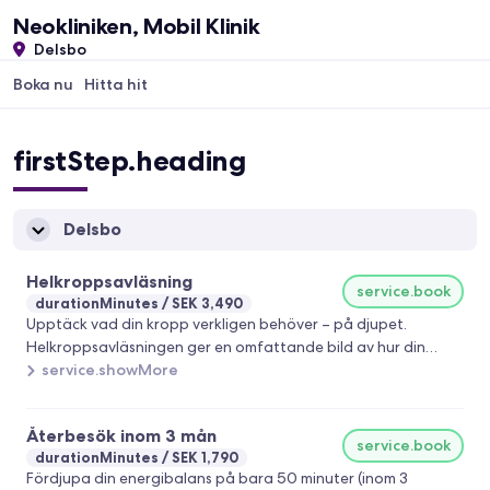
Neokliniken, Mobil Klinik
Delsbo
Boka nu
Hitta hit
firstStep.heading
Delsbo
Helkroppsavläsning
service.book
durationMinutes
SEK 3,490
Upptäck vad din kropp verkligen behöver – på djupet.
Helkroppsavläsningen ger en omfattande bild av hur din
kropp svarar på olika frekvensmönster just nu. Under
service.showMore
sessionen guidar din Metatronterapeut dig genom analysen
och identifierar områden där kroppen har störst potential att
Återbesök inom 3 mån
återfå balans, energi och vitalitet. Samtidigt sänds
service.book
durationMinutes
SEK 1,790
harmoniserande frekvenser till kroppen under behandlingen –
Fördjupa din energibalans på bara 50 minuter (inom 3
ett varsamt stöd som hjälper kroppen att återfinna balans