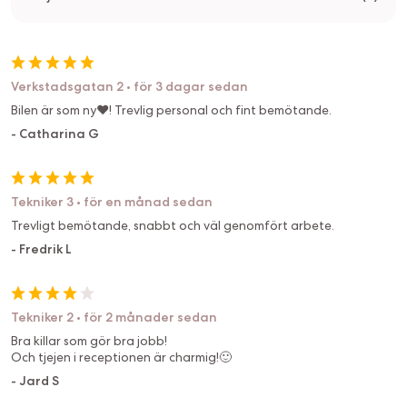
Verkstadsgatan 2
•
för 3 dagar sedan
Bilen är som ny❤️! Trevlig personal och fint bemötande.
-
Catharina G
Tekniker 3
•
för en månad sedan
Trevligt bemötande, snabbt och väl genomfört arbete.
-
Fredrik L
Tekniker 2
•
för 2 månader sedan
Bra killar som gör bra jobb!
Och tjejen i receptionen är charmig!🙂
-
Jard S