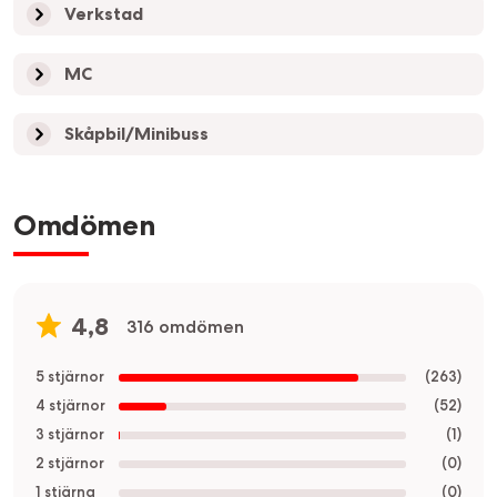
Verkstad
MC
Skåpbil/Minibuss
Omdömen
4,8
316 omdömen
5 stjärnor
(
263
)
4 stjärnor
(
52
)
3 stjärnor
(
1
)
2 stjärnor
(
0
)
1 stjärna
(
0
)