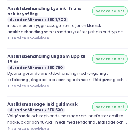
få fotmassage , hand eller extra skalp och nack massage . Sen
Ansiktsbehandling Lyx inkl frans
appliceras en ansiktsmask samt en avslutning med en
service.select
och brynfärg
vårdande kräm .
durationMinutes
SEK 1,700
inleds med en ryggmassage, sen följer en klassisk
ansiktsbehandling som skräddarsys efter just din hudtyp och
ev problem . Ingår: rengöring , Frans och -eller brynfärg ,
service.showMore
peeling , AHA- behandling , portömning, ansikts- nack och
dekolltage massage samt hand och skalp massage , guldmask
Ansiktsbehandling ungdom upp till
och avslutande creme
service.select
19 år
durationMinutes
SEK 750
Djuprengörande ansiktsbehandling med rengöring ,
exfoliering , ångbad, portömning och mask . Rådgivning och
guidning av produkter och huden
service.showMore
Ansiktsmassage inkl guldmask
service.select
durationMinutes
SEK 590
Välgörande och rogivande massage som innefattar ansikte,
nacke, axlar och huvud . Inleds med rengöring , massage och
avslutas med guldmask
service.showMore