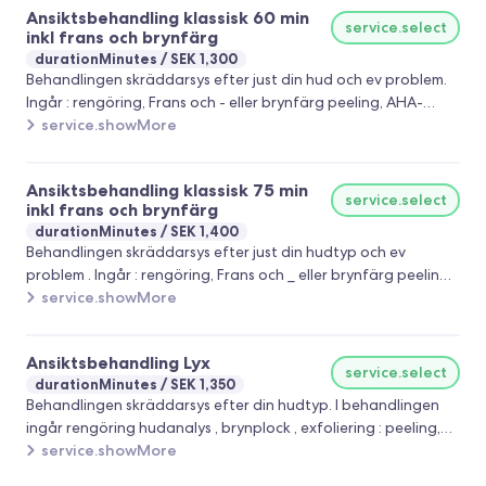
Ansiktsbehandling klassisk 60 min
service.select
inkl frans och brynfärg
durationMinutes
SEK 1,300
Behandlingen skräddarsys efter just din hud och ev problem.
Ingår : rengöring, Frans och - eller brynfärg peeling, AHA-
behandling , portömning , specialmask , , ansikts - nack och
service.showMore
dekolltage massage samt avslutande creme
Ansiktsbehandling klassisk 75 min
service.select
inkl frans och brynfärg
durationMinutes
SEK 1,400
Behandlingen skräddarsys efter just din hudtyp och ev
problem . Ingår : rengöring, Frans och _ eller brynfärg peeling,
AHA- behandling , portömning , ansikts- nack och dekolltage
service.showMore
massage samt avslutande creme
Ansiktsbehandling Lyx
service.select
durationMinutes
SEK 1,350
Behandlingen skräddarsys efter din hudtyp. I behandlingen
ingår rengöring hudanalys , brynplock , exfoliering : peeling,
AHA- syra, portömning, ansikts- nack och dekolltage och
service.showMore
skalp massage , under tiden masken verkar kan man välja att