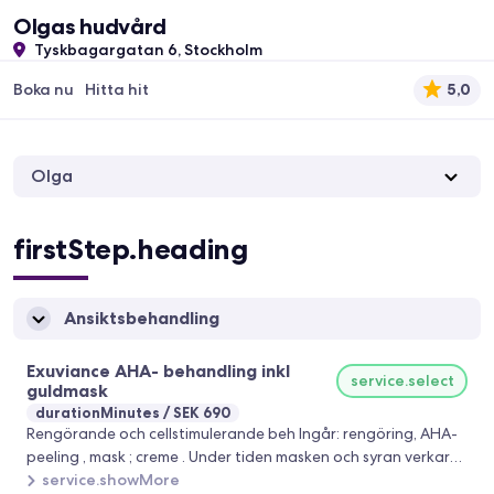
Olgas hudvård
Tyskbagargatan 6, Stockholm
Boka nu
Hitta hit
5,0
Olga
firstStep.heading
Ansiktsbehandling
Exuviance AHA- behandling inkl
service.select
guldmask
durationMinutes
SEK 690
Rengörande och cellstimulerande beh Ingår: rengöring, AHA-
peeling , mask ; creme . Under tiden masken och syran verkar
ges en dekolltage och nack massage
service.showMore