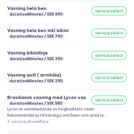
Vaxning hela ben
service.select
durationMinutes
SEK 690
Vaxning hela ben inkl bikini
service.select
durationMinutes
SEK 790
Vaxning bikinilinje
service.select
durationMinutes
SEK 390
Vaxning axill ( armhåla)
service.select
durationMinutes
SEK 290
Brasiliansk vaxning med Lycon vax
service.select
durationMinutes
SEK 580
Lycon är världsledande av högkvalitets vaxer.
Rekommenderas till känsliga områden som ansikte,
intimvaxning, bikinilinje, armhålor.
service.showMore