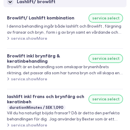
Lashlift/ browlift
Browlift/ Lashlift kombination
service.select
I denna behandling ingår både lashlift och Browlift , färgning
av fransar och bryn , form i g av bryn samt en vårdande och
stärkande keratinbehandling av både fransar och bryn.
service.showMore
Browlift inkl brynfärg &
service.select
keratinbehandling
Browlift är en behandling som omskapar brynenhårets
riktning, det passar alla som har tunna bryn och vill skapa en
fylligare look , till dig som har ostyriga bryn och vill få dina
service.showMore
bryn på plats. Det passar även dig som vill slippa styla brynen
varje morgon . Färgning och formning/ ansning av bryn ingår.
lashlift inkl frans och brynfärg och
Behandlingen avslutas med en keratinbehandling som vårdar
service.select
keratinbeh
och stärker dina bryn. Browlift håller mellan 4-6 veckor
durationMinutes
SEK 1,090
beroende på hårets individuella växtfas. Märket jag jobbar
Vill du ha naturligt böjda fransar? Då är detta den perfekta
med i både lashlift och Browlift , by bexter är svenskt och är
behandlingen för dig . Jag använder by Bexter som är ett
världsledande på marknaden , skonsamt och parabenfritt.
svenskt Lashlift märke , känt för sin skonsamhet och att det
service.showMore