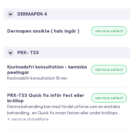
DERMAPEN 4
Dermapen ansikte ( hals ingår )
service.select
PRX- T33
Kostnadsfri konsultation - kemiska
service.select
peelingar
Kostnadsfri konsultation 15 min
PRX-T33 Quick fix inför fest eller
service.select
bröllop
Denna behandling kan med fördel utföras som en enstaka
behandling , en Quick fix innan festen eller under bröllops
make - up Ger djup återfuktning och glow Reducerar fina
service.showMore
linjer och återskapar fyllighet Ökar cellförnyelse och
stimulerar hudens egna kollagenbildning Har även en