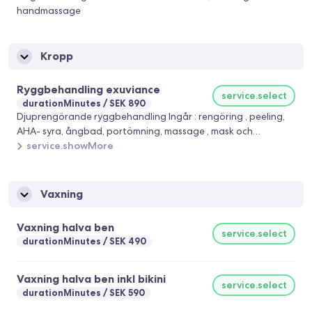
handmassage
Kropp
Ryggbehandling exuviance
service.select
durationMinutes
SEK 890
Djuprengörande ryggbehandling Ingår : rengöring , peeling,
AHA- syra, ångbad, portömning, massage , mask och
bodylotion med AHA och PHA syra
service.showMore
Vaxning
Vaxning halva ben
service.select
durationMinutes
SEK 490
Vaxning halva ben inkl bikini
service.select
durationMinutes
SEK 590