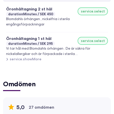
Öronhåltagning 2 st hål
service.select
durationMinutes
SEK 450
Blomdahls örhängen , nickelfria i sterila
engångsförpackningar
Öronhåltagning 1 st hål
service.select
durationMinutes
SEK 295
Vi tar hål med Blomdahls örhängen . De är säkra för
nickelallergiker och är förpackade i sterila
engångsförpackningar.
service.showMore
Omdömen
5,0
27 omdömen