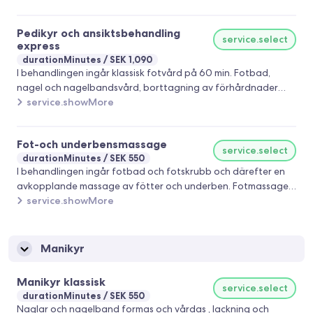
eller komma i kontakt med vatten. Undvik bastu , träning ,
tvätta håret , make up och feta produkter runt eller på
Pedikyr och ansiktsbehandling
ögonen/ fransarna. Undvik vattenfast mascara samt
service.select
express
oljeprodukter på fransarna för längst hållbarhet.
durationMinutes
SEK 1,090
I behandlingen ingår klassisk fotvård på 60 min. Fotbad,
nagel och nagelbandsvård, borttagning av förhårdnader
och ev liktorn samt lackning och avkopplande fotmassage.
service.showMore
Under tiden lacket torkar gör jag ansiktsbehandling express :
tvätt, peeling, guldmask , nack- dekolletage och
Fot-och underbensmassage
huvudmassage . Guldmasken laktobionisk syra som ger
service.select
durationMinutes
SEK 550
maximalt med fukt och lyster samt antiage effekt. Innehåller
I behandlingen ingår fotbad och fotskrubb och därefter en
även pepparmynta och eukalyptus som har en kylande effekt.
avkopplande massage av fötter och underben. Fotmassage
Passar alla
hjälper kroppen att motverka stress genom stimulering av
service.showMore
nervsystemet och blodomloppet i kroppen . Då fötterna
består av reflexologi punkter vars stimulans ger ett
välbefinnande i hela kroppen
Manikyr
Manikyr klassisk
service.select
durationMinutes
SEK 550
Naglar och nagelband formas och vårdas , lackning och