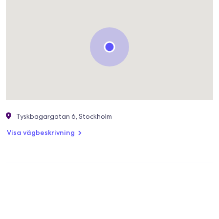
Tyskbagargatan 6, Stockholm
Visa vägbeskrivning
Olgas hudvård
5,0
0704328620