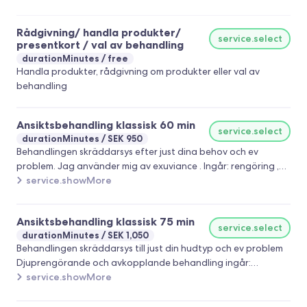
Rådgivning/ handla produkter/
service.select
presentkort / val av behandling
durationMinutes
free
Handla produkter, rådgivning om produkter eller val av
behandling
Ansiktsbehandling klassisk 60 min
service.select
durationMinutes
SEK 950
Behandlingen skräddarsys efter just dina behov och ev
problem. Jag använder mig av exuviance . Ingår: rengöring ,
peeling, AHA- behandling , hudanalys, portömning, , ansikts -
service.showMore
nack massage samt mask och avslutande creme . Brynplock
ingår i alla ansiktsbehandlingar
Ansiktsbehandling klassisk 75 min
service.select
durationMinutes
SEK 1,050
Behandlingen skräddarsys till just din hudtyp och ev problem
Djuprengörande och avkopplande behandling ingår:
rengöring, peeling,AHA-beh,portömning,ansikts-och nack och
service.showMore
dekolletage massage, specialmask, avslutande creme