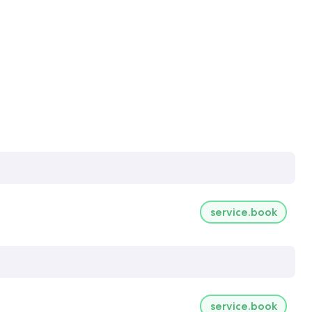
service.book
service.book