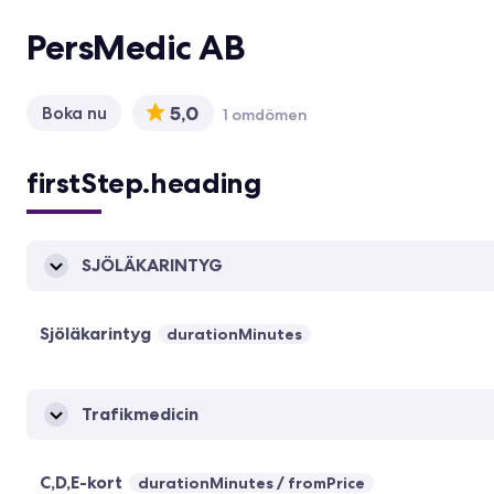
PersMedic AB
5,0
Boka nu
1 omdömen
firstStep.heading
SJÖLÄKARINTYG
Sjöläkarintyg
durationMinutes
Trafikmedicin
C,D,E-kort
durationMinutes
fromPrice