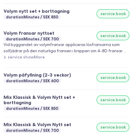
Volym nytt set + borttagning
service.book
durationMinutes
SEK 850
Volym fransar nyttset
service.book
durationMinutes
SEK 700
Vid byggandet av volymfransar appliceras lösfransarna som
solfjädrar på den naturliga fransen i knippen om 4-8D fransar
per solfjäder. Med volymfransar får man ett mer "fluffigt"
service.showMore
resultat. Tänk på inför din fransbehandling: * Tvätta fransarna
noga med fransrengöring innan du kommer till mig för påfyll, så
Volym påfyllning (2-3 veckor)
slipper vi lägga onödig tid på rengöring. * Om du har mindre än 15
service.book
durationMinutes
SEK 600
fransar/volymknippen kvar på varje öga så räknas det som ett
nytt sett.
Mix Klassisk & Volym Nytt set +
service.book
borttagning
durationMinutes
SEK 850
Mix Klassisk & Volym Nytt set
service.book
durationMinutes
SEK 700