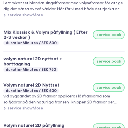
I ett mixat set blandas singelfransar med volymfransar för att ge
dig det bästa av två världar. Här får vi med både det tjocka och
svarta från singelfransarna och det mjuka fluffiga från
service.showMore
volymfransarna. Med mixfransar kan du som kund bestämma hyr
fylligt resultat du önskar . Detta passar dig som önskar ett lite
Mix Klassisk & Volym påfyllning ( Efter
fylligare resultat än vad singelfransar ger. Tänk på inför din
service.book
2-3 veckor )
fransbehandling: * Tvätta fransarna noga med fransrengöring
durationMinutes
SEK 600
innan du kommer till mig för påfyll, så slipper vi lägga onödig tid
på rengöring. * Om du har mindre än 15 fransar/volymknippen
kvar på varje öga så räknas det som ett nytt sett.
volym naturel 2D nyttset +
service.book
borttagning
durationMinutes
SEK 750
Volym naturel 2D Nyttset
service.book
durationMinutes
SEK 600
vid byggandet av 2D fransar appliceras lösfransarna som
solfjädrar på den naturliga fransen i knippen 2D fransar per
solfjäder med naturel 2D får man naturligt resultat.
service.showMore
Volym naturel 2D påfyllning
service.book