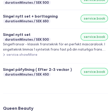
durationMinutes
SEK 500
Singel nytt set + borttagning
service.book
durationMinutes
SEK 650
Singel nytt set
service.book
durationMinutes
SEK 500
Singelfransar - klassisk fransteknik för en perfekt mascaralook. I
singelteknik limmas 1 syntetisk frans fast på din naturliga frans.
Eftersom 1 singelfrans fästes på 1 naturlig frans är resultatet
service.showMore
beroende av tätheten och längden på dina egna naturliga
fransar. Om resultatet du vill ha är en naturlig look så är
Singel påfyllning ( Efter 2-3 veckor )
Singelfransar rätt för dig. Tänk på inför din fransbehandling: *
service.book
durationMinutes
SEK 450
Tvätta fransarna noga med fransrengöring innan du kommer till
mig för påfyll, så slipper vi lägga onödig tid på rengöring. * Om
du har mindre än 15 fransar/volymknippen kvar på varje öga så
räknas det som ett nytt sett.
Queen Beauty