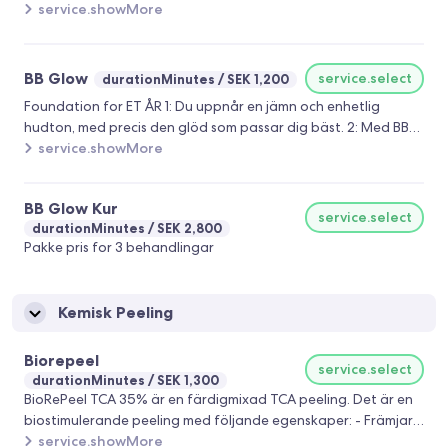
Hudföryngring Rynkebehandling Stäckmärken Solskadad hud
service.showMore
Akneärr Stora porer Ojämn pigmentering Operationsärr
BB Glow
service.select
durationMinutes
SEK 1,200
Foundation for ET ÅR 1: Du uppnår en jämn och enhetlig
hudton, med precis den glöd som passar dig bäst. 2: Med BB
Glow kan jag markant reducera dina rynkor och andra fina
service.showMore
linjer. På så sätt kommer du att få ett yngre och mer smidigt
utseende.
BB Glow Kur
service.select
durationMinutes
SEK 2,800
Pakke pris for 3 behandlingar
Kemisk Peeling
Biorepeel
service.select
durationMinutes
SEK 1,300
BioRePeel TCA 35% är en färdigmixad TCA peeling. Det är en
biostimulerande peeling med följande egenskaper: - Främjar
cellförnyelsen genom att exfoliera hudens översta lager. -
service.showMore