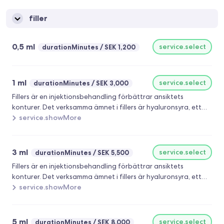
filler
0,5 ml
service.select
durationMinutes
SEK 1,200
1 ml
service.select
durationMinutes
SEK 3,000
Fillers är en injektionsbehandling förbättrar ansiktets
konturer. Det verksamma ämnet i fillers är hyaluronsyra, ett
ämne som även finns naturligt i kroppen Fillers är en
service.showMore
volymgivande injektionsbehandling för at reducera rynkor,
ansiktskonturering, läppförstoring och även för
hudföryngring. Det olika fillers har gemensamt är att dom
3 ml
service.select
durationMinutes
SEK 5,500
består av hyaluronsyra och ger ett naturligt skönhetslyft med
Fillers är en injektionsbehandling förbättrar ansiktets
material som finns naturligt i kroppen. Hyaluronsyran är en
konturer. Det verksamma ämnet i fillers är hyaluronsyra, ett
bindvävssubstans som finns naturligt i vår hud och har en
ämne som även finns naturligt i kroppen Fillers är en
service.showMore
stark vattenbindande förmåga, vilket ger volym till
volymgivande injektionsbehandling för at reducera rynkor,
huden.Fillers är en injektionsbehandling som förbättrar
ansiktskonturering, läppförstoring och även för
ansiktets konturer med hjälp av hyaluronsyra, ett ämne som
hudföryngring. Det olika fillers har gemensamt är att dom
5 ml
service.select
även finns naturligt i kroppen. Fillers tillför volym och används
durationMinutes
SEK 8,000