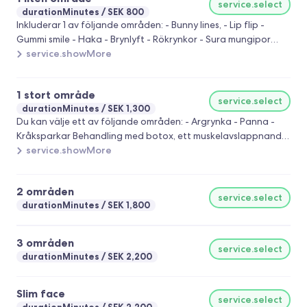
service.select
durationMinutes
SEK 800
Inkluderar 1 av följande områden: - Bunny lines, - Lip flip -
Gummi smile - Haka - Brynlyft - Rökrynkor - Sura mungipor
Behandling med botox, ett muskelavslappnande läkemedel
service.showMore
som reducerar och förebygger rynkor. Effekten inträder inom
två veckor efter behandlingen och varar i genomsnitt mellan
1 stort område
3 och 6 månader. Ett kostnadsfritt återbesök-påfyllning efter
service.select
durationMinutes
SEK 1,300
14 dagar ingår i priset.
Du kan välje ett av följande områden: - Argrynka - Panna -
Kråksparkar Behandling med botox, ett muskelavslappnande
läkemedel som reducerar och förebygger rynkor. Effekten
service.showMore
inträder inom två veckor efter behandlingen och varar i
genomsnitt mellan 3 och 6 månader. Ett kostnadsfritt
2 områden
återbesök-påfyllning efter 14 dagar ingår i priset.
service.select
durationMinutes
SEK 1,800
3 områden
service.select
durationMinutes
SEK 2,200
Slim face
service.select