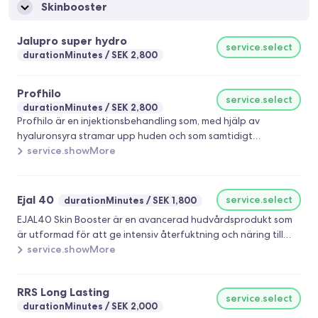
Skinbooster
Jalupro super hydro
service.select
durationMinutes
SEK 2,800
Profhilo
service.select
durationMinutes
SEK 2,800
Profhilo är en injektionsbehandling som, med hjälp av
hyaluronsyra stramar upp huden och som samtidigt
återställer hudens fuktbalans samt motverkar ålderstecken.
service.showMore
Hyaluronsyra, också kallat HA, finns naturligt i huden och
verkar för att upprätthålla hudens fuktbalans och binda
vatten. HA stimulerar även stamcellernas produktion av
Ejal 40
service.select
durationMinutes
SEK 1,800
elastin och kollagen som ger huden sin spänst och fyllighet.
EJAL40 Skin Booster är en avancerad hudvårdsprodukt som
När mängden hyaluronsyra i huden minskar, tappar den sin
är utformad för att ge intensiv återfuktning och näring till
elasticitet och blir torrare. För många inträffar detta efter
huden. Med en unik formulering av aktiva ingredienser syftar
service.showMore
cirka 25 års ålder. Med hjälp av Profhilo går det däremot att
Skin Booster till att förbättra hudens elasticitet, minska
tillföra hyaluronsyra till huden. En Profhilo-behandling kan
synliga ålderstecken och ge en ungdomlig lyster. Produkten är
utföras på flertal områden men framför allt i ansikte, händer
RRS Long Lasting
framtagen med modern teknologi och riktar sig till att
service.select
och hals/dekolletage där du önskar en hudföryngring och en
durationMinutes
SEK 2,000
förbättra hudens hälsa och utseende för en strålande och
uppstramning.