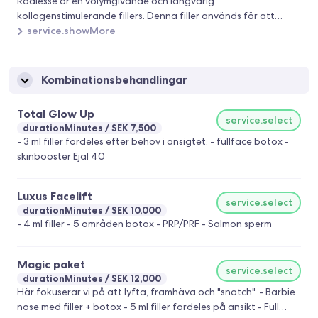
Radiesse är en volymgivande och långvarig
kollagenstimulerande fillers. Denna filler används för att
skapa konturer i ansiktet. Radiesse består av kroppseget
service.showMore
kalciumhydroxiapatit. Kalciumhydroxiapatit är ett mineral
som förekommer naturligt i ben och tänder. Denna typ av filler
används därför med fördel på eller nära vårt skelett för att
Kombinationsbehandlingar
skapa skarpare ansiktskonturer eller återställa volym. Det ger
mer långvariga och naturliga resultat som kan hålla i ungefär
Total Glow Up
service.select
ett till 2 år.
durationMinutes
SEK 7,500
- 3 ml filler fordeles efter behov i ansigtet. - fullface botox -
skinbooster Ejal 40
Luxus Facelift
service.select
durationMinutes
SEK 10,000
- 4 ml filler - 5 områden botox - PRP/PRF - Salmon sperm
Magic paket
service.select
durationMinutes
SEK 12,000
Här fokuserar vi på att lyfta, framhäva och "snatch". - Barbie
nose med filler + botox - 5 ml filler fordeles på ansikt - Full