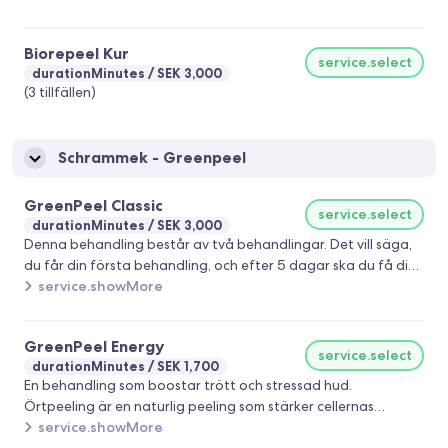
Eliminerar döda hudceller. - Minskar porer. - Rengör och
syresätter huden. - Stimulerar kollagenproduktionen. -
Biorepeel Kur
Minskar pigment. - Anti-aging effekt och minskar fina linjer. -
service.select
durationMinutes
SEK 3,000
Behandlar akne. - Återfuktar huden.
(3 tillfällen)
Schrammek - Greenpeel
GreenPeel Classic
service.select
durationMinutes
SEK 3,000
Denna behandling består av två behandlingar. Det vill säga,
du får din första behandling, och efter 5 dagar ska du få din
andra behandling. Du får också med dig en väska hem med
service.showMore
produkter. GreenPeel Classic är effektivt för: Akne och oren
hud Stora porer Fläckar/pigmentering För tidigt åldrad
GreenPeel Energy
hud Rynkor Ärr Slapp hud Celluliter Bristningar
service.select
durationMinutes
SEK 1,700
En behandling som boostar trött och stressad hud.
Örtpeeling är en naturlig peeling som stärker cellernas
förnyelse, återfuktar, stramar upp och aktiverar hudens
service.showMore
ämnesomsättning. Behandlingen har också en rengörande