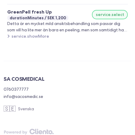
effekt på orenheter. GreenPeel Energy är effektiv för: -
GreenPell fresh Up
boosta trött hud - strama upp huden - återfukta huden -
service.select
durationMinutes
SEK 1,200
ge huden lyster och utstrålning
Detta är en mycket mild ansiktsbehandling som passar dig
som vill ha lite mer än bara en peeling, men som samtidigt har
känslig hud. Behandlingen är särskilt bra vid plötsliga
service.showMore
akneutbrott eller om huden känns grå och livlös.
Behandlingen ger huden massor av lyster och stimulerar
blodcirkulationen, vilket tillför ny syre och näring till
hudcellerna.
SA COSMEDICAL
0760377777
info@sacosmedic.se
🇸🇪
Svenska