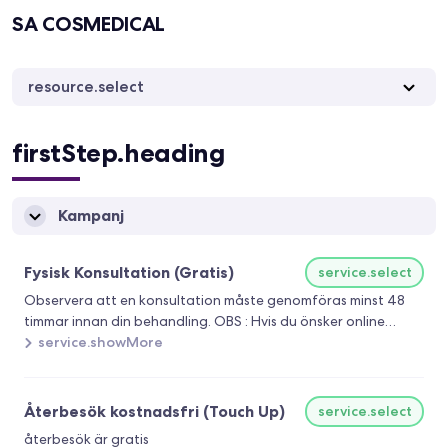
SA COSMEDICAL
resource.select
firstStep.heading
Kampanj
Fysisk Konsultation (Gratis)
service.select
Observera att en konsultation måste genomföras minst 48
timmar innan din behandling. OBS : Hvis du önsker online
konsultation, skal du kontakte klinikken.
service.showMore
Återbesök kostnadsfri (Touch Up)
service.select
återbesök är gratis