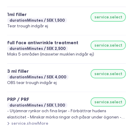
1ml filler
service.select
durationMinutes
SEK 1,500
Tear trough indgår ej
full face antiwrinkle treatment
service.select
durationMinutes
SEK 2,500
Maks 5 områden (masseter musklen indgår ej)
3 ml filler
service.select
durationMinutes
SEK 4,000
OBS tear trough indgår ej
PRP / PRF
service.select
durationMinutes
SEK 1,300
- Utjämnar rynkor och fina linjer - Förbättrar hudens
elasticitet - Minskar mörka ringar och påsar under ögonen -
Ger en frisk och glödande hudton - Minskar akneärr och
service.showMore
ojämn hudstruktur - Stärker hårväxt