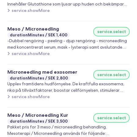
Innehåller Glutathione som ljusar upp huden och bekämpar
fria radikaler. - Hudföryngring - Stimulerar hudens
service.showMore
regenerering genom tillväxtfaktorer och peptider som
vitaliserar fibroblaster och stimulerar kollagenproduktionen.
Meso / Microneedling
Intensiv återfuktning. – Innehåller aminosyrakomplex och
service.select
durationMinutes
SEK 1,400
hyaluronsyra som förbättrar hudens fuktbalans och
-Dubbel rengöring - peeling - djup rengöring - microneedling
återfuktning på djupet. Ökad hudenergi – Aktiverar huden
med koncentrerat serum, mask - lysterapi samt avslutande
och ökar produktionen av ATP för en mer energifylld och
serum och solskyddscreme (SPF). OBS. Undvik vatten 24
service.showMore
ungdomlig hud.
timmar efter behandlingen.
Microneedling med exosomer
service.select
durationMinutes
SEK 2,800
Upplev framtidens hudförnyelse. De kraftfulla exosomerna,
rika på tillväxtfaktorer, boostar cellförnyelsen, stimulerar
kollagen och ger huden fantastisk lyster, fasthet och
service.showMore
ungdomlig glow, som att väcka huden till liv igen.
Meso / Microneedling Kur
service.select
durationMinutes
SEK 3,500
Pakket pris for 3 meso / microneedling behandling.
Mesoterapi / Microneedling används för följande: