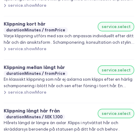
Oribe behandling och en skräddarsydd
service.showMore
saxklippning..Konsultation och personlig styling ingår.
Klippning kort hår
service.select
durationMinutes
fromPrice
Varje klippning utförs med sax och anpassas individuellt efter ditt
hår och din ansiktsform . Schamponering, konsultation och styling
ingår.
service.showMore
Klippning mellan långt hår
service.select
durationMinutes
fromPrice
En klassiskt klippning som når ej axlarna som klipps efter en härlig
schamponering i blött hår och sen efter föning i torrt hår. En
skräddarsytt klippning beroende på statusen på ditt hår och
service.showMore
målsättning .
Klippning långt hår från
service.select
durationMinutes
SEK 1,100
Hårets längd är längre än axlar .Klipps i nytvättat hår och
skräddarsys beroende på statusen på ditt hår och behov .