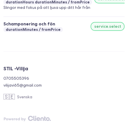
durationHours durationMinutes
fromPrice
Slingor med fokus på att ljusa upp ditt hår från
Schamponering och fön
service.select
durationMinutes
fromPrice
STIL -Vilija
0705505396
vilijavi65@gmail.com
🇸🇪
Svenska