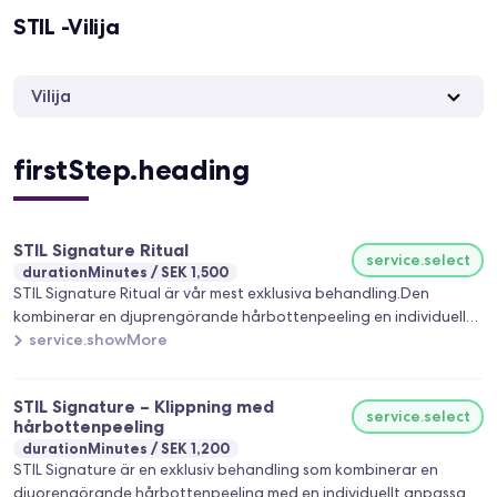
STIL -Vilija
Vilija
firstStep.heading
STIL Signature Ritual
service.select
durationMinutes
SEK 1,500
STIL Signature Ritual är vår mest exklusiva behandling.Den
kombinerar en djuprengörande hårbottenpeeling en individuellt
anpassad Oribe - behandling och en skräddarsydd saxklippning.
service.showMore
Avslutas med personlig styling.
STIL Signature – Klippning med
service.select
hårbottenpeeling
durationMinutes
SEK 1,200
STIL Signature är en exklusiv behandling som kombinerar en
djuorengörande hårbottenpeeling med en individuellt anpassad