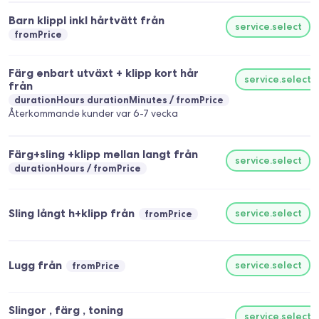
Barn kIippl inkl hårtvätt från
service.select
fromPrice
Färg enbart utväxt + klipp kort hår
service.select
från
durationHours durationMinutes
fromPrice
Återkommande kunder var 6-7 vecka
Färg+sling +klipp mellan langt från
service.select
durationHours
fromPrice
Sling långt h+klipp från
service.select
fromPrice
Lugg från
service.select
fromPrice
Slingor , färg , toning
service.select