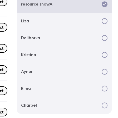
ct
resource.showAll
Liza
ct
Daliborka
ct
Kristina
ct
Aynor
Rima
ct
Charbel
ct