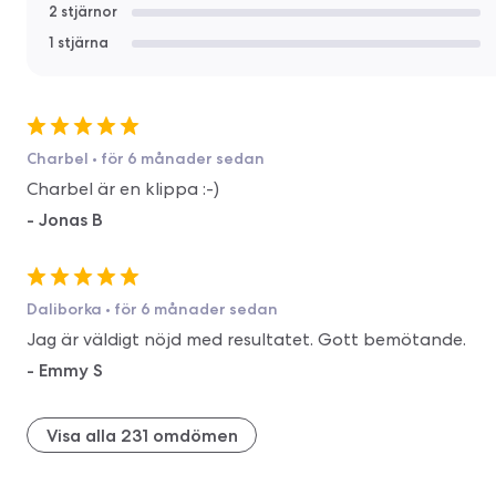
2 stjärnor
1 stjärna
Charbel
•
för 6 månader sedan
Charbel är en klippa :-)
-
Jonas B
Daliborka
•
för 6 månader sedan
Jag är väldigt nöjd med resultatet. Gott bemötande.
-
Emmy S
Visa alla 231 omdömen