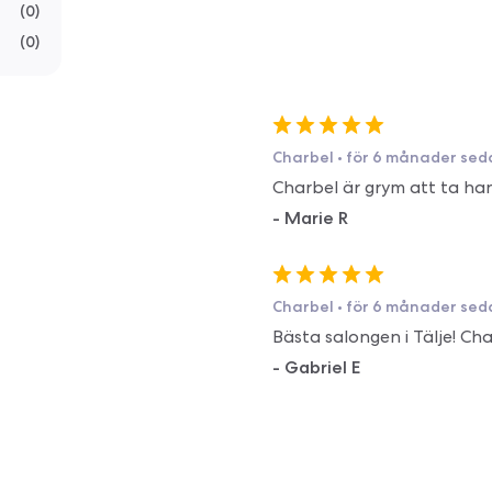
(
0
)
(
0
)
Charbel
•
för 6 månader sed
Charbel är grym att ta ha
-
Marie R
Charbel
•
för 6 månader sed
Bästa salongen i Tälje! Ch
-
Gabriel E