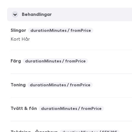
Behandlingar
Slingor
durationMinutes
fromPrice
Kort Hår
Färg
durationMinutes
fromPrice
Toning
durationMinutes
fromPrice
Tvätt & fön
durationMinutes
fromPrice