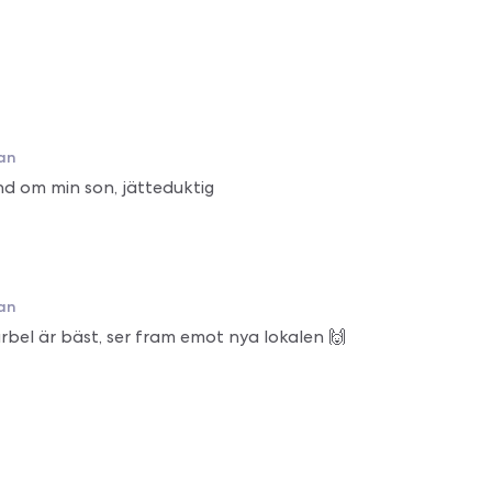
an
nd om min son, jätteduktig
an
arbel är bäst, ser fram emot nya lokalen 🙌