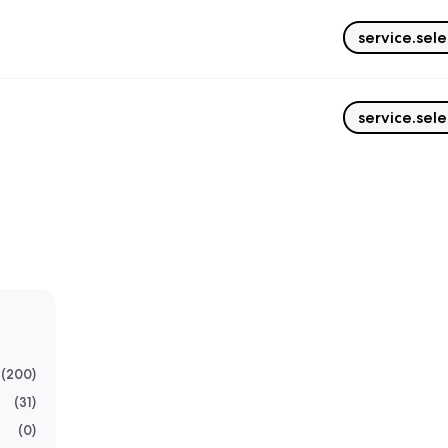
service.sele
service.sele
(
200
)
(
31
)
(
0
)