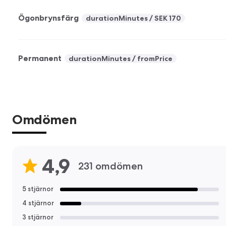
Ögonbrynsfärg
durationMinutes
SEK 170
Permanent
durationMinutes
fromPrice
Omdömen
4,9
231 omdömen
5 stjärnor
4 stjärnor
3 stjärnor