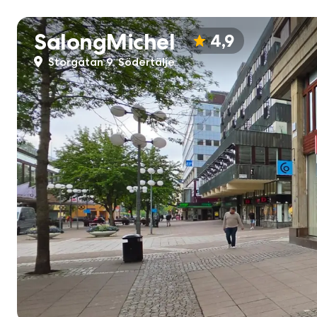
SalongMichel
4,9
Storgatan 9, Södertälje