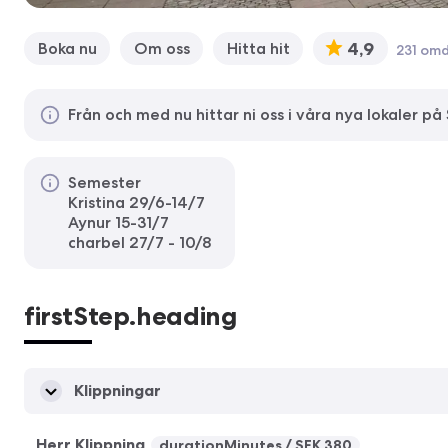
4,9
Boka nu
Om oss
Hitta hit
231 om
Från och med nu hittar ni oss i våra nya lokaler på
Semester
Kristina 29/6-14/7
Aynur 15-31/7
charbel 27/7 - 10/8
firstStep.heading
Klippningar
Herr Klippning
durationMinutes
SEK 380