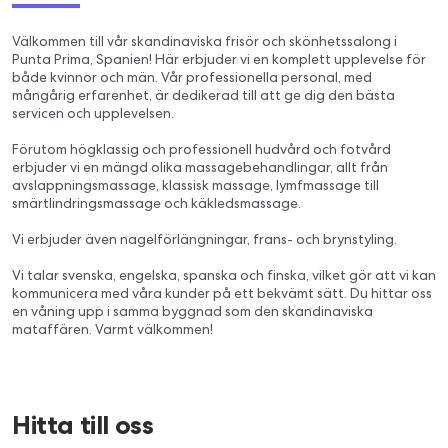
Välkommen till vår skandinaviska frisör och skönhetssalong i
Punta Prima, Spanien! Här erbjuder vi en komplett upplevelse för
både kvinnor och män. Vår professionella personal, med
mångårig erfarenhet, är dedikerad till att ge dig den bästa
servicen och upplevelsen.
Förutom högklassig och professionell hudvård och fotvård
erbjuder vi en mängd olika massagebehandlingar, allt från
avslappningsmassage, klassisk massage, lymfmassage till
smärtlindringsmassage och käkledsmassage.
Vi erbjuder även nagelförlängningar, frans- och brynstyling.
Vi talar svenska, engelska, spanska och finska, vilket gör att vi kan
kommunicera med våra kunder på ett bekvämt sätt. Du hittar oss
en våning upp i samma byggnad som den skandinaviska
mataffären. Varmt välkommen!
Hitta till oss