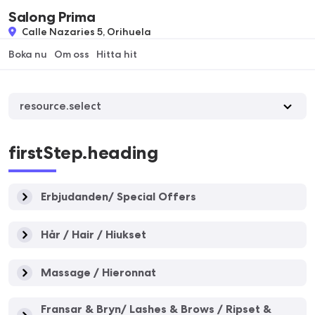
Salong Prima
Calle Nazaries 5, Orihuela
Boka nu
Om oss
Hitta hit
resource.select
firstStep.heading
Erbjudanden/ Special Offers
Hår / Hair / Hiukset
Massage / Hieronnat
Fransar & Bryn/ Lashes & Brows / Ripset &