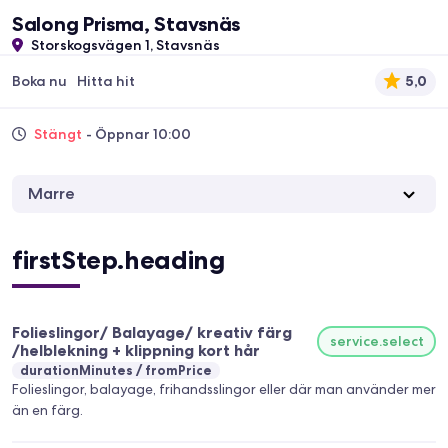
Salong Prisma, Stavsnäs
Storskogsvägen 1, Stavsnäs
Boka nu
Hitta hit
5,0
Stängt
- Öppnar 10:00
Marre
firstStep.heading
Folieslingor/ Balayage/ kreativ färg
service.select
/helblekning + klippning kort hår
durationMinutes
fromPrice
Folieslingor, balayage, frihandsslingor eller där man använder mer