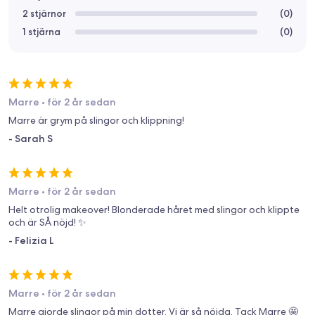
2 stjärnor
(
0
)
1 stjärna
(
0
)
Marre
•
för 2 år sedan
Marre är grym på slingor och klippning!
-
Sarah S
Marre
•
för 2 år sedan
Helt otrolig makeover! Blonderade håret med slingor och klippte
och är SÅ nöjd! ✨
-
Felizia L
Marre
•
för 2 år sedan
Marre gjorde slingor på min dotter. Vi är så nöjda. Tack Marre 🤩