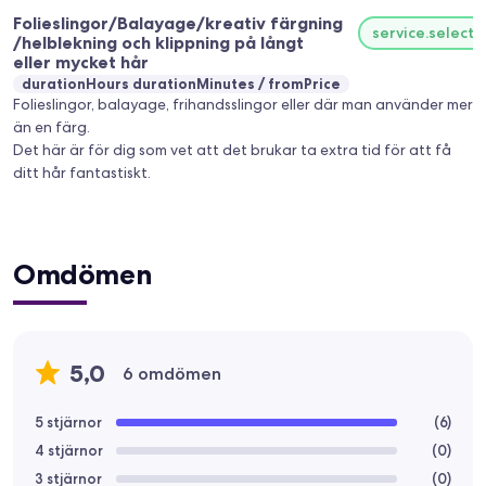
Folieslingor/Balayage/kreativ färgning
service.select
/helblekning och klippning på långt
eller mycket hår
durationHours durationMinutes
fromPrice
Folieslingor, balayage, frihandsslingor eller där man använder mer
än en färg.
Det här är för dig som vet att det brukar ta extra tid för att få
ditt hår fantastiskt.
Omdömen
5,0
6 omdömen
5 stjärnor
(
6
)
4 stjärnor
(
0
)
3 stjärnor
(
0
)