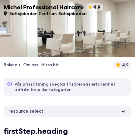
Michel Professional Haircare
4,9
Saltsjöbaden Centrum, Saltsjöbaden
Boka nu
Om oss
Hitta hit
4,9
Vår prissättning speglar frisörernas erfarenhet
utifrån tre olika kategorier.
resource.select
firstStep.heading