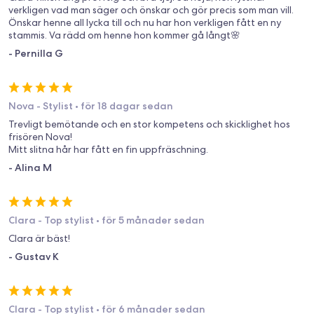
verkligen vad man säger och önskar och gör precis som man vill.
Önskar henne all lycka till och nu har hon verkligen fått en ny
stammis. Va rädd om henne hon kommer gå långt🌸
-
Pernilla G
Nova - Stylist
•
för 18 dagar sedan
Trevligt bemötande och en stor kompetens och skicklighet hos
frisören Nova!
Mitt slitna hår har fått en fin uppfräschning.
-
Alina M
Clara - Top stylist
•
för 5 månader sedan
Clara är bäst!
-
Gustav K
Clara - Top stylist
•
för 6 månader sedan