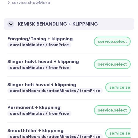
med bindningsbildande molekyler för en naturlig, långvarig
service.showMore
släthet.
KEMISK BEHANDLING + KLIPPNING
Färgning/Toning + klippning
service.select
durationMinutes
fromPrice
Slingor halvt huvud + klippning
service.select
durationMinutes
fromPrice
Slingor helt huvud + klippning
service.selec
durationHours durationMinutes
fromPrice
Permanent + klippning
service.select
durationMinutes
fromPrice
Smoothfiller + klippning
service.selec
durationHours durationMinutes
fromPrice