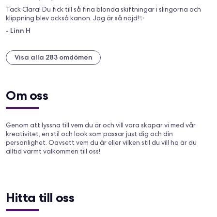
Tack Clara! Du fick till så fina blonda skiftningar i slingorna och
klippning blev också kanon. Jag är så nöjd!✨️
-
Linn H
Visa alla 283 omdömen
Om oss
Genom att lyssna till vem du är och vill vara skapar vi med vår
kreativitet, en stil och look som passar just dig och din
personlighet. Oavsett vem du är eller vilken stil du vill ha är du
alltid varmt välkommen till oss!
Hitta till oss