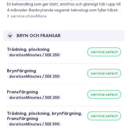
En behandling som ger slätt, antifriss och glansigt hår i upp till
4 månader. Banbrytande vegansk teknologi som fyller håret
med bindningsbildande molekyler för en naturlig, långvarig
service.showMore
släthet.
BRYN OCH FRANSAR
Trådning, plockning
service.select
durationMinutes
SEK 250
Brynfärgning
service.select
durationMinutes
SEK 250
Fransfärgning
service.select
durationMinutes
SEK 250
Trådning, plockning, brynfärgning,
service.select
fransfärgning
durationMinutes
SEK 590