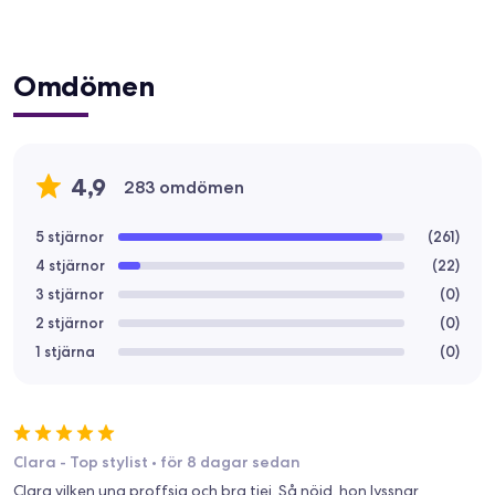
Omdömen
4,9
283 omdömen
5 stjärnor
(
261
)
4 stjärnor
(
22
)
3 stjärnor
(
0
)
2 stjärnor
(
0
)
1 stjärna
(
0
)
Clara - Top stylist
•
för 8 dagar sedan
Clara vilken ung proffsig och bra tjej. Så nöjd, hon lyssnar