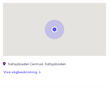
Saltsjöbaden Centrum, Saltsjöbaden
Visa vägbeskrivning
Michel Professional Haircare
4,9