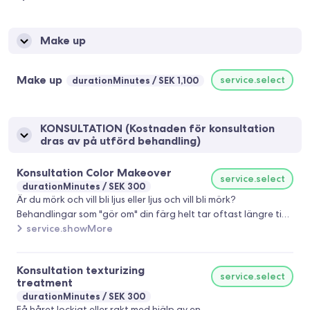
Make up
Make up
service.select
durationMinutes
SEK 1,100
KONSULTATION (Kostnaden för konsultation
dras av på utförd behandling)
Konsultation Color Makeover
service.select
durationMinutes
SEK 300
Är du mörk och vill bli ljus eller ljus och vill bli mörk?
Behandlingar som "gör om" din färg helt tar oftast längre tid
och kräver mer material. Därför är det viktigt att rätt
service.showMore
behandling bokas. Boka en konsultation eller ring till oss för
mer information.
Konsultation texturizing
service.select
treatment
durationMinutes
SEK 300
Få håret lockigt eller rakt med hjälp av en