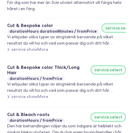
För dig som har mer än 3cm utväxt alternativt vill färga hela
håret i en färg.
Cut & Bespoke color
service.selec
durationHours durationMinutes
fromPrice
Vi erbjuder olika typer av slingteknik beroende på vilket
resultat du vill ha och vad som passar dig och ditt hår.
Diskutera med din frisör. Highlights Balayage Foilayage
service.showMore
Rootshade Moneypiece Babylights Lowlights Colorblocking
Cut & Bespoke color Thick/Long
service.select
Hair
durationHours
fromPrice
Vi erbjuder olika typer av slingteknik beroende på vilket
resultat du vill ha och vad som passar dig och ditt hår.
Diskutera med din frisör. Highlights Balayage Foilayage
service.showMore
Rootshade Moneypiece Babylights Lowlights Colorblocking
Cut & Bleach roots
service.select
durationHours
fromPrice
Den här behandlingen väljer du som tidigare är helblekt och
önskar bleka utväxten. Om du har egen brunn/metaller i håret