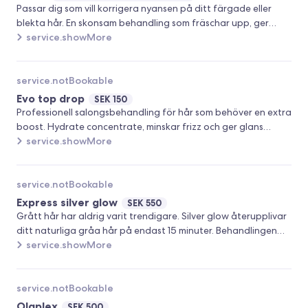
Passar dig som vill korrigera nyansen på ditt färgade eller
blekta hår. En skonsam behandling som fräschar upp, ger
glans och samtidigt förändrar tonen efter dina önskemål.
service.showMore
service.notBookable
Evo top drop
SEK 150
Professionell salongsbehandling för hår som behöver en extra
boost. Hydrate concentrate, minskar frizz och ger glans
Repaire concentrate, reparerar, stärker och ger glans
service.showMore
service.notBookable
Express silver glow
SEK 550
Grått hår har aldrig varit trendigare. Silver glow återupplivar
ditt naturliga gråa hår på endast 15 minuter. Behandlingen
ger glans och fylligare känsla samt neutraliserar oönskade
service.showMore
gula toner. Ger ingen utväxt.
service.notBookable
Olaplex
SEK 500