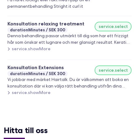
permanentbehandling Stright it curl it
Konsultation relaxing treatment
service.select
durationMinutes
SEK 300
Denna behandling passar utmärkt till dig som har ett frizzigt
hår som önskar ett lugnare och mer glansigt resultat. Keratin
gör ditt hår friskare, starkare och frizfree. Du är välkommen
service.showMore
att boka en konsultation där vi kan hjälpa dig att följa rätt
behandling efter dina önskemål.
Konsultation Extensions
service.select
durationMinutes
SEK 300
Vi jobbar med märket Hairtalk. Du är välkommen att boka en
konsultation där vi kan välja rätt behandling utifrån dina
önskemål.
service.showMore
Hitta till oss