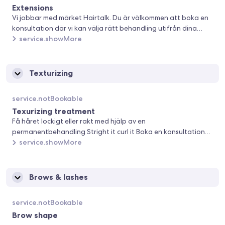
Extensions
Vi jobbar med märket Hairtalk. Du är välkommen att boka en
konsultation där vi kan välja rätt behandling utifrån dina
önskemål.
service.showMore
Texturizing
service.notBookable
Texurizing treatment
Få håret lockigt eller rakt med hjälp av en
permanentbehandling Stright it curl it Boka en konsultation
eller ring till oss för mer information
service.showMore
Brows & lashes
service.notBookable
Brow shape