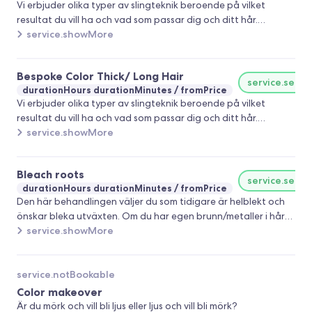
Vi erbjuder olika typer av slingteknik beroende på vilket
resultat du vill ha och vad som passar dig och ditt hår.
Diskutera med din frisör. Highlights Balayage Foilayage
service.showMore
Rootshade Moneypiece Babylights Lowlights Colorblocking
Bespoke Color Thick/ Long Hair
service.selec
durationHours durationMinutes
fromPrice
Vi erbjuder olika typer av slingteknik beroende på vilket
resultat du vill ha och vad som passar dig och ditt hår.
Diskutera med din frisör. Highlights Balayage Foilayage
service.showMore
Rootshade Moneypiece Babylights Lowlights Colorblocking
Bleach roots
service.selec
durationHours durationMinutes
fromPrice
Den här behandlingen väljer du som tidigare är helblekt och
önskar bleka utväxten. Om du har egen brunn/metaller i håret
rekommenderar vi en rensing med Malibu C i samband med din
service.showMore
behandling.
service.notBookable
Color makeover
Är du mörk och vill bli ljus eller ljus och vill bli mörk?