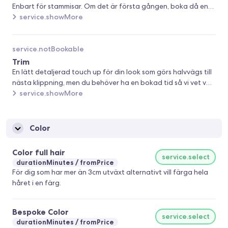
Enbart för stammisar. Om det är första gången, boka då en
Cut 60min.
service.showMore
service.notBookable
Trim
En lätt detaljerad touch up för din look som görs halvvägs till
nästa klippning, men du behöver ha en bokad tid så vi vet vad
som behöver fixas.
service.showMore
Color
Color full hair
service.select
durationMinutes
fromPrice
För dig som har mer än 3cm utväxt alternativt vill färga hela
håret i en färg.
Bespoke Color
service.select
durationMinutes
fromPrice