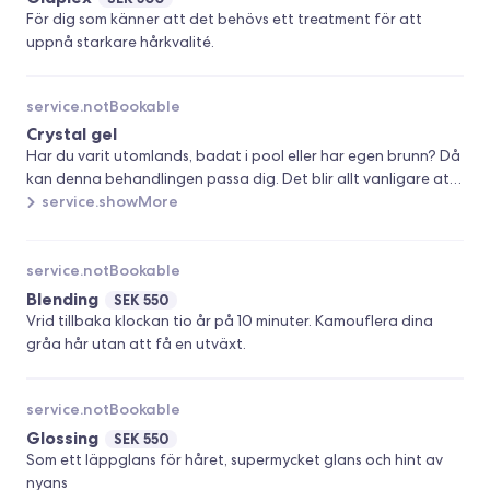
För dig som känner att det behövs ett treatment för att
uppnå starkare hårkvalité.
service.notBookable
Crystal gel
Har du varit utomlands, badat i pool eller har egen brunn? Då
kan denna behandlingen passa dig. Det blir allt vanligare att
vi träffar kunder med hår som både är missfärgade och sköra.
service.showMore
I värsta fall om det finns metaller eller andra beläggningar i
håret från ovanstående kan det bli en kemisk reaktion i
samband med färgning/blekning och hårets bindningar
service.notBookable
påverkas. Det som behövs för att motverka är en rensning
Blending
SEK 550
innan din behandling för att vi ska få de bästa
Vrid tillbaka klockan tio år på 10 minuter. Kamouflera dina
förutsättningarna att nå dina förväntningar.
gråa hår utan att få en utväxt.
service.notBookable
Glossing
SEK 550
Som ett läppglans för håret, supermycket glans och hint av
nyans