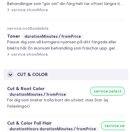
Behandlingar som "gör om" din färg helt tar oftast längre tid
och kräver mer material. Därför är det viktigt att rätt
service.showMore
behandling bokas. Boka en konsultation eller ring till oss för
mer information.
service.notBookable
Toner
durationMinutes
fromPrice
Passar dig som vill korrigera nyansen på ditt färgade eller
blekta hår. En skonsam behandling som fräschar upp, ger
glans och samtidigt förändrar tonen efter dina önskemål.
service.showMore
CUT & COLOR
Cut & Root Color
service.select
durationMinutes
fromPrice
För dig som önskar trolla bort din utväxt, max 3cm. (ej
folieslingor)
Cut & Color Full Hair
service.selec
durationHours durationMinutes
fromPrice