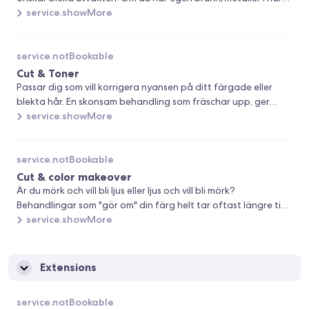
rekommenderar vi en rensing med Malibu C i samband med din
service.showMore
behandling.
service.notBookable
Cut & Toner
Passar dig som vill korrigera nyansen på ditt färgade eller
blekta hår. En skonsam behandling som fräschar upp, ger
glans och samtidigt förändrar tonen efter dina önskemål.
service.showMore
service.notBookable
Cut & color makeover
Är du mörk och vill bli ljus eller ljus och vill bli mörk?
Behandlingar som "gör om" din färg helt tar oftast längre tid
och kräver mer material. Därför är det viktigt att rätt
service.showMore
behandling bokas. Boka en konsultation eller ring till oss för
mer information.
Extensions
service.notBookable