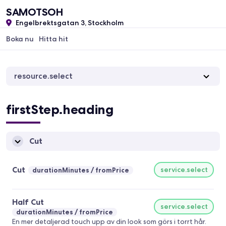
SAMOTSOH
Engelbrektsgatan 3, Stockholm
Boka nu
Hitta hit
resource.select
firstStep.heading
Cut
Cut
service.select
durationMinutes
fromPrice
Half Cut
service.select
durationMinutes
fromPrice
En mer detaljerad touch upp av din look som görs i torrt hår.