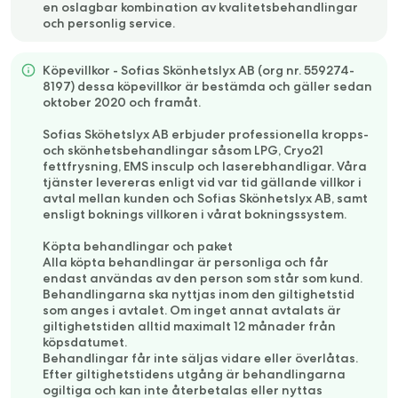
en oslagbar kombination av kvalitetsbehandlingar
och personlig service.
Köpevillkor - Sofias Skönhetslyx AB (org nr. 559274-
8197) dessa köpevillkor är bestämda och gäller sedan
oktober 2020 och framåt.
Sofias Sköhetslyx AB erbjuder professionella kropps-
och skönhetsbehandlingar såsom LPG, Cryo21
fettfrysning, EMS insculp och laserebhandligar. Våra
tjänster levereras enligt vid var tid gällande villkor i
avtal mellan kunden och Sofias Skönhetslyx AB, samt
ensligt boknings villkoren i vårat bokningssystem.
Köpta behandlingar och paket
Alla köpta behandlingar är personliga och får
endast användas av den person som står som kund.
Behandlingarna ska nyttjas inom den giltighetstid
som anges i avtalet. Om inget annat avtalats är
giltighetstiden alltid maximalt 12 månader från
köpsdatumet.
Behandlingar får inte säljas vidare eller överlåtas.
Efter giltighetstidens utgång är behandlingarna
ogiltiga och kan inte återbetalas eller nyttas