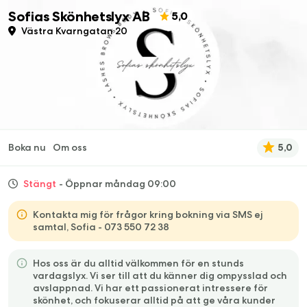
Sofias Skönhetslyx AB
5,0
Västra Kvarngatan 20
Boka nu
Om oss
5,0
Stängt
- Öppnar måndag 09:00
Kontakta mig för frågor kring bokning via SMS ej
samtal, Sofia - 073 550 72 38
Hos oss är du alltid välkommen för en stunds
vardagslyx. Vi ser till att du känner dig ompysslad och
avslappnad. Vi har ett passionerat intressere för
skönhet, och fokuserar alltid på att ge våra kunder