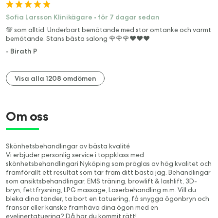
Sofia Larsson Klinikägare
•
för 7 dagar sedan
💯 som alltid. Underbart bemötande med stor omtanke och varmt
bemötande. Stans bästa salong 🌹🌹🌹❤️❤️❤️
-
Birath P
Visa alla 1208 omdömen
Om oss
Skönhetsbehandlingar av bästa kvalité
Vi erbjuder personlig service i toppklass med
skönhetsbehandlingari Nyköping som präglas av hög kvalitet och
framförallt ett resultat som tar fram ditt bästa jag. Behandlingar
som ansiktsbehandlingar, EMS träning, browlift & lashlift, 3D-
bryn, fettfrysning, LPG massage, Laserbehandling m.m. Vill du
bleka dina tänder, ta bort en tatuering, få snygga ögonbryn och
fransar eller kanske framhäva dina ögon med en
eyelinertatuering? Då har du kommit rätt!