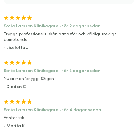
Sofia Larsson Klinikägare
•
för 2 dagar sedan
Tryggt, professionellt, skön atmosfär och väldigt trevligt
bemötande.
-
Liselotte J
Sofia Larsson Klinikägare
•
för 3 dagar sedan
Nu är man ”snygg”😂igen !
-
Dieden C
Sofia Larsson Klinikägare
•
för 4 dagar sedan
Fantastisk
-
Merita K