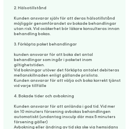
2. Hälsotillstånd
Kunden ansvarar själv för att deras hälsotillstånd
möjliggör genomförandet av bokade behandlingar
utan risk. Vid osäkerhet bör läkare konsulteras innan
behandling bokas.
3. Förköpta paket behandlingar
kunden ansvarar för att boka det antal
behandlingar som ingår i paketet inom
giltighetstiden.
Vid bokningar utöver det förköpta antalet debiteras
mellanskillnaden enligt gällande prislista.
Kunden ansvarar för att välja och boka korrekt tjänst
vid varje tillfälle
4. Bokade tider och avbokning
Kunden ansvarar för att anlända i god tid. Vid mer
än 10 minuters försening avbokas behandlingen
automatiskt (undantag insculp där max 5 minuters
försening gäller)
Avbokning eller ändring av tid ska ske via hemsidans