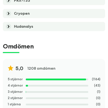
PRX-T33
Cryopen
Hudanalys
Omdömen
5,0
1208 omdömen
5 stjärnor
(
1164
)
4 stjärnor
(
43
)
3 stjärnor
(
1
)
2 stjärnor
(
0
)
1 stjärna
(
0
)