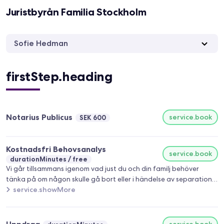
Juristbyrån Familia Stockholm
Sofie Hedman
firstStep.heading
Notarius Publicus
service.book
SEK 600
Kostnadsfri Behovsanalys
service.book
durationMinutes
free
Vi går tillsammans igenom vad just du och din familj behöver
tänka på om någon skulle gå bort eller i händelse av separation i
familjen.
service.showMore
service.book