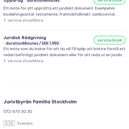
Uppdrag
durationMinutes
Ett möte för att upprätta ett juridiskt dokument. Exempelvis
bodelningsavtal, testamente, framtidsfullmakt, samboavtal,
bouppteckning etc. För flertalet av dokumenten tillämpar vi ett
service.showMore
fast pris.
Juridisk Rådgivning
service.book
durationMinutes
SEK 1,950
Ett möte som du bokar för att du vill få hjälp att bättre förstå ett
redan befintligt juridiskt dokument eller för att reda ut en juridisk
fråga som du behöver få svar på blir vad vi kallar en juridisk
service.showMore
rådgivning. Vid juridisk rådgivning tillämpas alltid timpris för den
tid som vi lägger ner på rådgivningen.
Juristbyrån Familia Stockholm
072-570 30 30
🇸🇪
Svenska