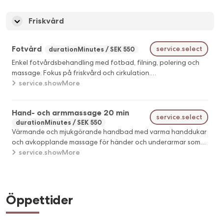
förebygga eller motverka ålderstecken.
Friskvård
Fotvård
service.select
durationMinutes
SEK 550
Enkel fotvårdsbehandling med fotbad, filning, polering och
massage. Fokus på friskvård och cirkulation.
Friskvårdsbehandling ej medicinsk fotvård.
service.showMore
Hand- och armmassage 20 min
service.select
durationMinutes
SEK 550
Värmande och mjukgörande handbad med varma handdukar
och avkopplande massage för händer och underarmar som
ökar cirkulationen. Godkänd för friskvård.
service.showMore
Öppettider