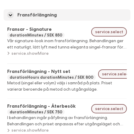
Behandlingen anpassas efter utgångsläget och är avsedd
för mindre justeringar, inte ett fullt återbesök.
Fransförlängning
Fransar - Signature
service.select
durationMinutes
SEK 850
Vår signature-look inom fransförlängning. Behandlingen ger
ett naturligt, lätt lyft med tunna eleganta singel-fransar för
ett mjukt "mascara-resultat".
service.showMore
Fransförlängning - Nytt set
service.select
durationHours durationMinutes
SEK 800
Metod (singel eller volym) väljs i samråd på plats. Priset
varierar beroende på metod och utgångsläge.
Fransförlängning - Återbesök
service.select
durationMinutes
SEK 750
I behandlingen ingår påfyllning av fransförlängning.
Behandlingen och priset anpassas efter utgångsläget och
mängden kvarvarande fransar. Priset varierar beroende på
service.showMore