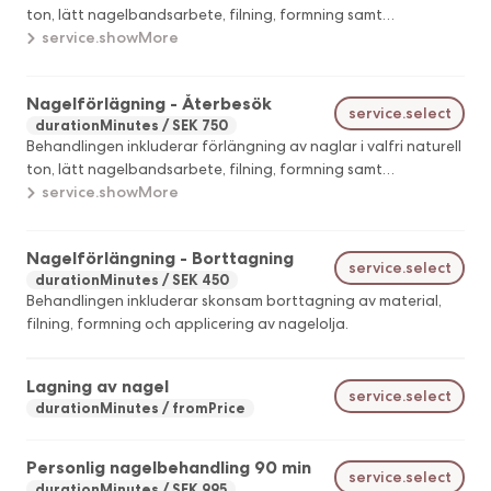
ton, lätt nagelbandsarbete, filning, formning samt
applicering av handkräm och nagelolja.
service.showMore
Nagelförlägning - Återbesök
service.select
durationMinutes
SEK 750
Behandlingen inkluderar förlängning av naglar i valfri naturell
ton, lätt nagelbandsarbete, filning, formning samt
applicering av handkräm och nagelolja. NOTERA! Återbesök
service.showMore
från andra salonger räknas som nytt set eller nytt set inklusive
borttagning.
Nagelförlängning - Borttagning
service.select
durationMinutes
SEK 450
Behandlingen inkluderar skonsam borttagning av material,
filning, formning och applicering av nagelolja.
Lagning av nagel
service.select
durationMinutes
fromPrice
Personlig nagelbehandling 90 min
service.select
durationMinutes
SEK 995