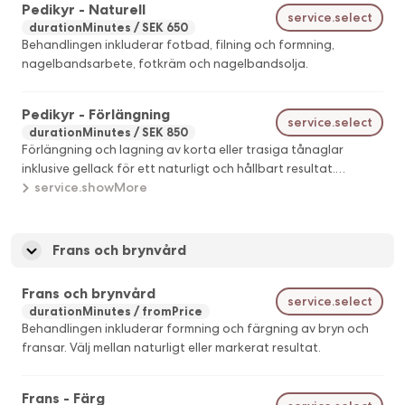
Pedikyr - Naturell
Önskar du en djupgående behandling av hälar och fötter
service.select
durationMinutes
SEK 650
rekommenderar vi att du bokar Pedikyr Naturell eller Pedikyr
Behandlingen inkluderar fotbad, filning och formning,
Signature.
nagelbandsarbete, fotkräm och nagelbandsolja.
Pedikyr - Förlängning
service.select
durationMinutes
SEK 850
Förlängning och lagning av korta eller trasiga tånaglar
inklusive gellack för ett naturligt och hållbart resultat.
Behandlingen fokuserar enbart på tånaglarna. Fotvård ingår
service.showMore
ej.
Frans och brynvård
Frans och brynvård
service.select
durationMinutes
fromPrice
Behandlingen inkluderar formning och färgning av bryn och
fransar. Välj mellan naturligt eller markerat resultat.
Frans - Färg