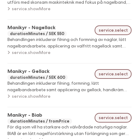
utförs med skonsam maskinteknik med fokus på nagelband,
formning av naglar samt applicering av starkare gellack som
service.showMore
bas. Avslutas med lätt massage med vårdande butter blend.
Manikyr - Nagellack
service.select
durationMinutes
SEK 550
Behandlingen inkluderar filning och formning av naglar, lätt
nagelbandsarbete, applicering av valfritt nagellack samt
handkräm och nagelolja.
service.showMore
Manikyr - Gellack
service.select
durationMinutes
SEK 600
Behandlingen inkluderar filning, formning, lätt
nagelbandsarbete samt applicering av gellack, handkräm
och nagelolja.
service.showMore
Manikyr - Biab
service.select
durationMinutes
fromPrice
För dig som vill ha starkare och välvårdade naturliga naglar.
BIAB är en lätt nagelförstärkning utan förlängning som ger