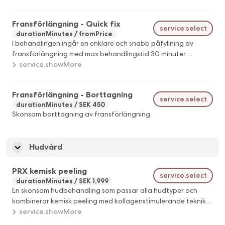
metod (singel eller volym).
Fransförlängning - Quick fix
service.select
durationMinutes
fromPrice
I behandlingen ingår en enklare och snabb påfyllning av
fransförlängning med max behandlingstid 30 minuter.
Behandlingen anpassas efter utgångsläget och är avsedd
service.showMore
för mindre justeringar, inte ett fullt återbesök.
Fransförlängning - Borttagning
service.select
durationMinutes
SEK 450
Skonsam borttagning av fransförlängning.
Hudvård
PRX kemisk peeling
service.select
durationMinutes
SEK 1,999
En skonsam hudbehandling som passar alla hudtyper och
kombinerar kemisk peeling med kollagenstimulerande teknik
för lyster, fastare hud och reducerade linjer, med snabb
service.showMore
återhämtningstid. För dig som vill fräscha upp huden och