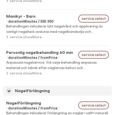
stöd åt den egna nageln. Behandlingen inkluderar filning,
service.showMore
formning, lätt nagelbandsarbete samt avslutas med
vårdande nagelolja och handkräm. Önskar du färg, fransk
Manikyr - Barn
design eller extra nagelbandsvård? Gellack, fransk, design
service.select
durationMinutes
SEK 350
och extra nagelbandsvård finns som tillval och kan läggas till
Behandlingen inkluderar lätt nagelvård och applicering av
vid bokning.
vanligt nagellack avslutas med nagelbandsolja och
handkräm.
service.showMore
Personlig nagelbehandling 60 min
service.select
durationMinutes
fromPrice
Anpassad nagelservice. Vid varje behandling anpassas
material och teknik efter naglarnas behov och
förutsättningar enligt nagelterapeutens rekommendationer.
service.showMore
Nagelförlängning
Nagelförlängning
service.select
durationMinutes
fromPrice
Behandlingen inkluderar förlängning av naglar i valfri naturell