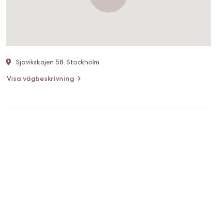
Sjövikskajen 58, Stockholm
Visa vägbeskrivning
STHLM Beauty Bay AB
5,0
sthlm.beautybay@gmail.com
🇸🇪
Svenska