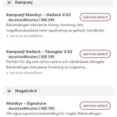
Kampanj
Kampanj! Manikyr - Gellack V.32
service.select
durationMinutes
SEK 395
Behandlingen inkluderar filning, formning, lätt
nagelbandsarbete samt applicering av gellack, handkräm
och nagelolja.
service.showMore
Kampanj! Gellack - Tånaglar V.32
service.select
durationMinutes
SEK 395
Perfekt för dig som vill ha vackra och välvårdade tånaglar.
Behandlingen inkluderar formning av naglarna,
nagelbandsarbete och applicering av gellack. Behandlingen
service.showMore
avslutas med en Skin Polisher-rinse som mjukar upp huden,
följt av vårdande nagelolja och återfuktande Butter Blend.
Önskar du en djupgående behandling av hälar och fötter
Nagelvård
rekommenderar vi att du bokar Pedikyr Naturell eller Pedikyr
Signature.
Manikyr - Signature
service.select
durationMinutes
SEK 750
Vår egna signature behandling för naglar. Behandlingen