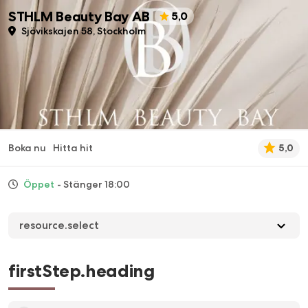
STHLM Beauty Bay AB
5,0
Sjövikskajen 58, Stockholm
Boka nu
Hitta hit
5,0
Öppet
- Stänger 18:00
resource.select
firstStep.heading