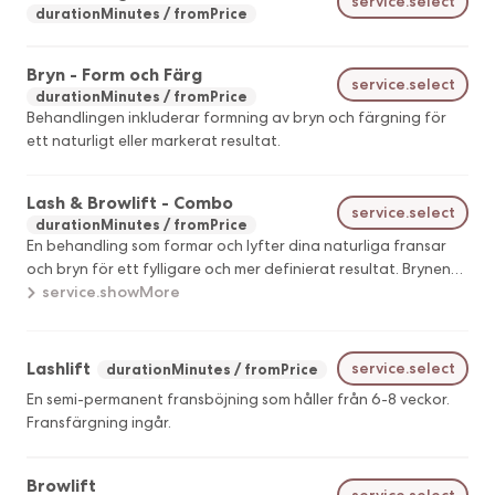
service.select
durationMinutes
fromPrice
Bryn - Form och Färg
service.select
durationMinutes
fromPrice
Behandlingen inkluderar formning av bryn och färgning för
ett naturligt eller markerat resultat.
Lash & Browlift - Combo
service.select
durationMinutes
fromPrice
En behandling som formar och lyfter dina naturliga fransar
och bryn för ett fylligare och mer definierat resultat. Brynen
ser tätare ut och fransarna längre. Effekten håller i cirka 6-8
service.showMore
veckor beroende på individuella förutsättningar. Färgning
ingår.
Lashlift
service.select
durationMinutes
fromPrice
En semi-permanent fransböjning som håller från 6-8 veckor.
Fransfärgning ingår.
Browlift
service.select