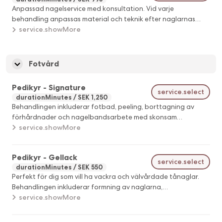
Anpassad nagelservice med konsultation. Vid varje
behandling anpassas material och teknik efter naglarnas
behov enligt nagelterapeutens rekommendationer.
service.showMore
Fotvård
Pedikyr - Signature
service.select
durationMinutes
SEK 1,250
Behandlingen inkluderar fotbad, peeling, borttagning av
förhårdnader och nagelbandsarbete med skonsam
maskinteknik. Tånaglar formas och lackas med nagellack eller
service.showMore
gellack. Behandlingen avslutas med vårdande produkter samt
fot-och vadmassage.
Pedikyr - Gellack
service.select
durationMinutes
SEK 550
Perfekt för dig som vill ha vackra och välvårdade tånaglar.
Behandlingen inkluderar formning av naglarna,
nagelbandsarbete och applicering av gellack. Behandlingen
service.showMore
avslutas med en Skin Polisher-rinse som mjukar upp huden,
följt av vårdande nagelolja och återfuktande Butter Blend.