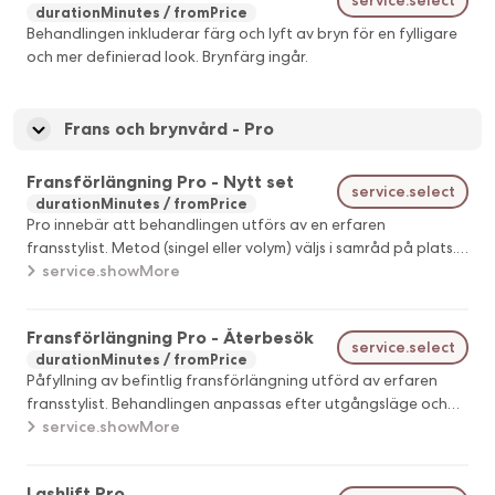
durationMinutes
fromPrice
Behandlingen inkluderar färg och lyft av bryn för en fylligare
och mer definierad look. Brynfärg ingår.
Frans och brynvård - Pro
Fransförlängning Pro - Nytt set
service.select
durationMinutes
fromPrice
Pro innebär att behandlingen utförs av en erfaren
fransstylist. Metod (singel eller volym) väljs i samråd på plats.
Priset varierar beroende på metod och utgångsläge.
service.showMore
Fransförlängning Pro - Återbesök
service.select
durationMinutes
fromPrice
Påfyllning av befintlig fransförlängning utförd av erfaren
fransstylist. Behandlingen anpassas efter utgångsläge och
mängden kvarvarande fransar. Priset varierar därefter.
service.showMore
Lashlift Pro