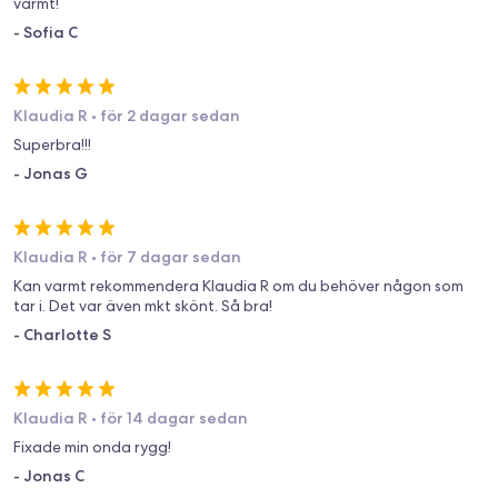
varmt!
-
Sofia C
Klaudia R
•
för 2 dagar sedan
Superbra!!!
-
Jonas G
Klaudia R
•
för 7 dagar sedan
Kan varmt rekommendera Klaudia R om du behöver någon som
tar i. Det var även mkt skönt. Så bra!
-
Charlotte S
Klaudia R
•
för 14 dagar sedan
Fixade min onda rygg!
-
Jonas C