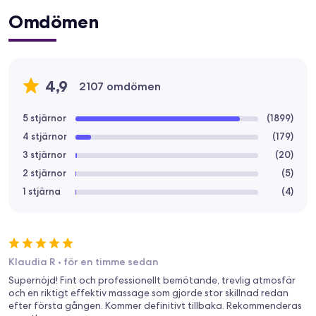
Omdömen
4,9
2107 omdömen
5 stjärnor
(
1899
)
4 stjärnor
(
179
)
3 stjärnor
(
20
)
2 stjärnor
(
5
)
1 stjärna
(
4
)
Klaudia R
•
för en timme sedan
Supernöjd! Fint och professionellt bemötande, trevlig atmosfär
och en riktigt effektiv massage som gjorde stor skillnad redan
efter första gången. Kommer definitivt tillbaka. Rekommenderas