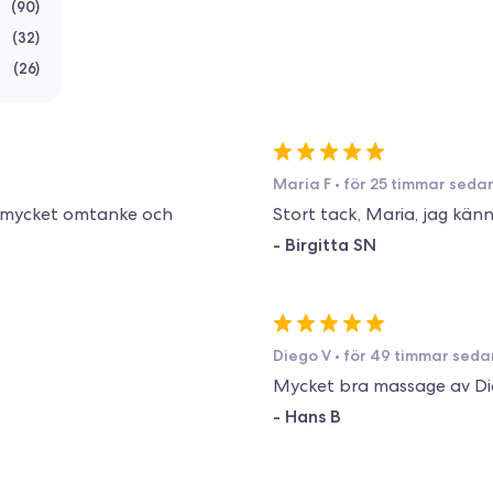
(
90
)
(
32
)
(
26
)
Maria F
•
för 25 timmar seda
e mycket omtanke och
Stort tack, Maria, jag kän
-
Birgitta SN
Diego V
•
för 49 timmar seda
Mycket bra massage av Di
-
Hans B