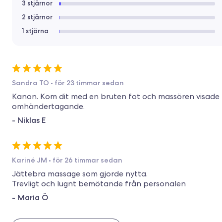
3 stjärnor
2 stjärnor
1 stjärna
Sandra TO
•
för 23 timmar sedan
Kanon. Kom dit med en bruten fot och massören visad
omhändertagande.
-
Niklas E
Kariné JM
•
för 26 timmar sedan
Jättebra massage som gjorde nytta.
Trevligt och lugnt bemötande från personalen
-
Maria Ö