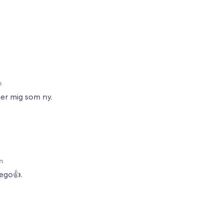
n
ner mig som ny.
n
ego👍.