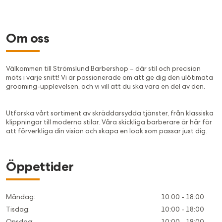
Om oss
Välkommen till Strömslund Barbershop – där stil och precision
möts i varje snitt! Vi är passionerade om att ge dig den ul6timata
grooming-upplevelsen, och vi vill att du ska vara en del av den.
Utforska vårt sortiment av skräddarsydda tjänster, från klassiska
klippningar till moderna stilar. Våra skickliga barberare är här för
att förverkliga din vision och skapa en look som passar just dig.
Öppettider
Måndag
:
10:00 - 18:00
Tisdag
:
10:00 - 18:00
Onsdag
:
10:00 - 18:00