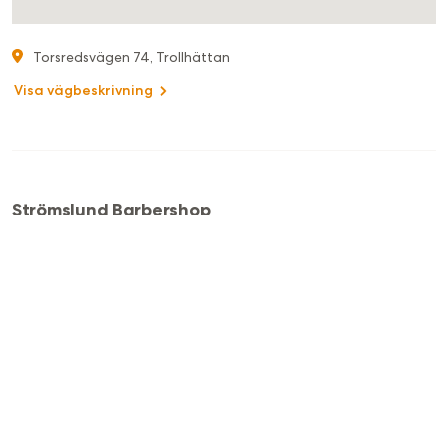
Torsredsvägen 74, Trollhättan
Visa vägbeskrivning
Strömslund Barbershop
076-233 38 93
stromslund.barbershop@gmail.com
🇸🇪
Svenska