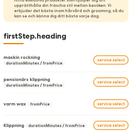
hitta exklusiva produkter som hjälper dig att
upprätthålla din fräscha stil mellan besöken. Vi
erbjuder det bästa inom hårvård och grooming, så du
kan se och känna dig ditt bästa varje dag.
firstStep.heading
maskin rockning
service.select
durationMinutes
fromPrice
pensionärs klippning
service.select
durationMinutes
fromPrice
varm wax
service.select
fromPrice
Klippning
service.select
durationMinutes
fromPrice