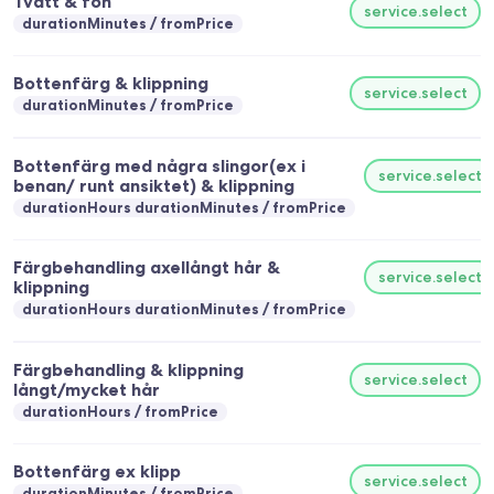
Tvätt & fön
service.select
durationMinutes
fromPrice
Bottenfärg & klippning
service.select
durationMinutes
fromPrice
Bottenfärg med några slingor(ex i
service.select
benan/ runt ansiktet) & klippning
durationHours durationMinutes
fromPrice
Färgbehandling axellångt hår &
service.select
klippning
durationHours durationMinutes
fromPrice
Färgbehandling & klippning
service.select
långt/mycket hår
durationHours
fromPrice
Bottenfärg ex klipp
service.select
durationMinutes
fromPrice